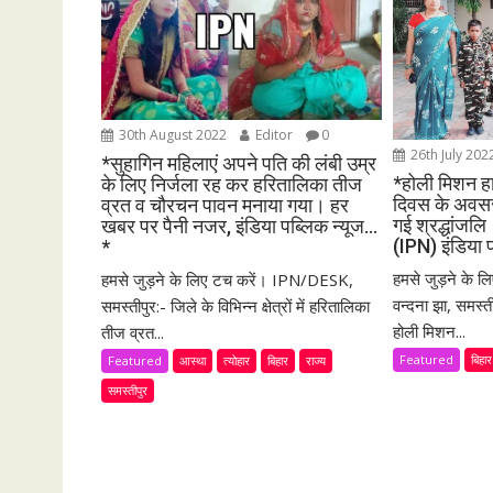
i
g
a
t
i
30th August 2022
Editor
0
o
26th July 20
*सुहागिन महिलाएं अपने पति की लंबी उम्र
n
*होली मिशन हा
के लिए निर्जला रह कर हरितालिका तीज
दिवस के अवसर 
व्रत व चौरचन पावन मनाया गया। हर
गई श्रद्धांजल
खबर पर पैनी नजर, इंडिया पब्लिक न्यूज…
(IPN) इंडिया 
*
हमसे जुड़ने के
हमसे जुड़ने के लिए टच करें। IPN/DESK,
वन्दना झा, समस्त
समस्तीपुर:- जिले के विभिन्न क्षेत्रों में हरितालिका
होली मिशन...
तीज व्रत...
Featured
बिहार
Featured
आस्था
त्योहार
बिहार
राज्य
समस्तीपुर