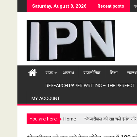
S
वर
Saturday, August 8, 2026
Recent posts
k
i
p
t
o
c
o
n
t
राज्य
अपराध
राजनीतिक
शिक्षा
स्वास्थ
e
n
RESEARCH PAPER WRITING – THE PERFECT
t
MY ACCOUNT
You are here
Home
*केजरीवाल की राह चले हेमंत सो