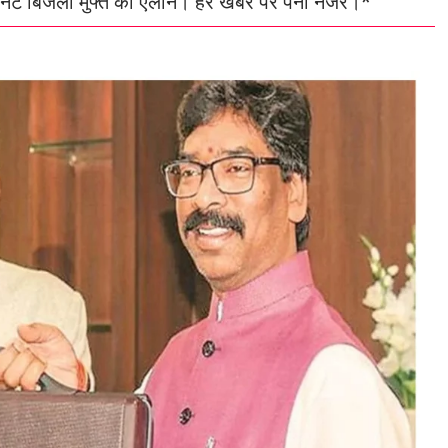
 यूनिट बिजली मुफ्त का ऐलान। हर खबर पर पैनी नजर।*