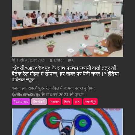
18th August 2021
Editor
0
*ई०सी०आर०के०यू० के साथ प्रथम स्थायी वार्ता तंत्र की
बैठक रेल मंडल में सम्पन्न, हर खबर पर पैनी नजर।* इंडिया
पब्लिक न्यूज…
वन्दना झा, समस्तीपुर:- रेल मंडल में मान्यता प्राप्त यूनियन
ई०सी०आर०के०यू० के साथ वर्ष 2021 की प्रथम...
Featured
टैकनोलजी
प्रशासन
बिहार
राज्य
समस्तीपुर