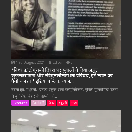
19th August 2021
Editor
0
*विश्व फ़ोटोग्राफ़ी दिवस पर युवाओं ने दिया अद्भुत
सृजनात्मकता और संवेदनशीलता का परिचय, हर खबर पर
पैनी नजर।* इंडिया पब्लिक न्यूज…
वंदना झा, मधुबनी:- एमिटी स्कूल ऑफ कम्युनिकेशन, एमिटी यूनिवर्सिटी पटना
ने यूनिसेफ बिहार के सहयोग से...
Featured
टैकनोलजी
बिहार
मधुबनी
राज्य