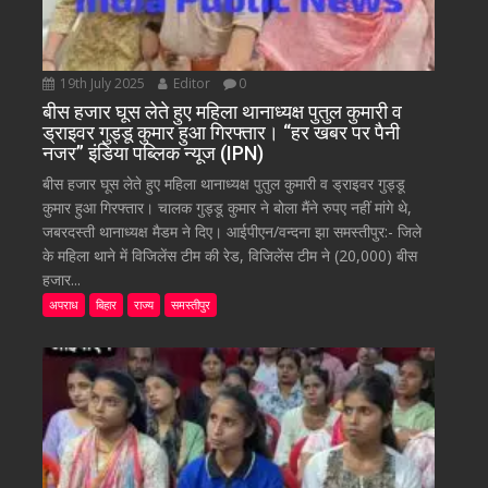
19th July 2025
Editor
0
बीस हजार घूस लेते हुए महिला थानाध्यक्ष पुतुल कुमारी व
ड्राइवर गुड्डू कुमार हुआ गिरफ्तार। “हर खबर पर पैनी
नजर” इंडिया पब्लिक न्यूज (IPN)
बीस हजार घूस लेते हुए महिला थानाध्यक्ष पुतुल कुमारी व ड्राइवर गुड्डू
कुमार हुआ गिरफ्तार। चालक गुड्डू कुमार ने बोला मैंने रुपए नहीं मांगे थे,
जबरदस्ती थानाध्यक्ष मैडम ने दिए। आईपीएन/वन्दना झा समस्तीपुर:- जिले
के महिला थाने में विजिलेंस टीम की रेड, विजिलेंस टीम ने (20,000) बीस
हजार...
अपराध
बिहार
राज्य
समस्तीपुर