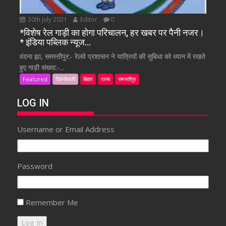
30th July 2021
Editor
0
*विशेष रेल गाड़ी का होगा परिचालन, हर खबर पर पैनी नजर।
* इंडिया पब्लिक न्यूज…
वंदना झा, समस्तीपुर:- रेलवे प्रशासन ने यात्रियों की सुबिधा को ध्यान में रखते
हुए गाड़ी संख्या:-...
Featured
टैकनोलजी
बिहार
राज्य
समस्तीपुर
LOG IN
Username or Email Address
Password
Remember Me