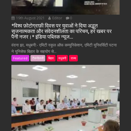
19th August 2021
Editor
0
*विश्व फ़ोटोग्राफ़ी दिवस पर युवाओं ने दिया अद्भुत
सृजनात्मकता और संवेदनशीलता का परिचय, हर खबर पर
पैनी नजर।* इंडिया पब्लिक न्यूज…
वंदना झा, मधुबनी:- एमिटी स्कूल ऑफ कम्युनिकेशन, एमिटी यूनिवर्सिटी पटना
ने यूनिसेफ बिहार के सहयोग से...
Featured
टैकनोलजी
बिहार
मधुबनी
राज्य