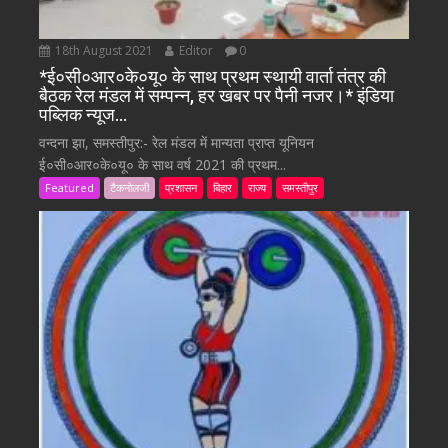
18th August 2021
Editor
0
*ई०सी०आर०के०यू० के साथ प्रथम स्थायी वार्ता तंत्र की
बैठक रेल मंडल में सम्पन्न, हर खबर पर पैनी नजर।* इंडिया
पब्लिक न्यूज…
वन्दना झा, समस्तीपुर:- रेल मंडल में मान्यता प्राप्त यूनियन
ई०सी०आर०के०यू० के साथ वर्ष 2021 की प्रथम...
Featured
टैकनोलजी
प्रशासन
बिहार
राज्य
समस्तीपुर