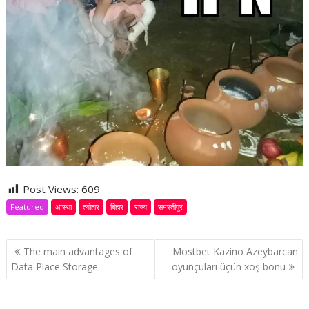
Post Views:
609
Featured
आस्था
त्योहार
बिहार
राज्य
समस्तीपुर
P
The main advantages of
Mоstbеt Kаzinо Аzеybаrсаn
o
Data Place Storage
оyunçulаrı üçün xоş bоnu
s
t