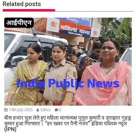
Related posts
n
a
v
i
g
a
t
i
o
n
19th July 2025
Editor
0
बीस हजार घूस लेते हुए महिला थानाध्यक्ष पुतुल कुमारी व ड्राइवर गुड्डू
कुमार हुआ गिरफ्तार। “हर खबर पर पैनी नजर” इंडिया पब्लिक न्यूज
(IPN)