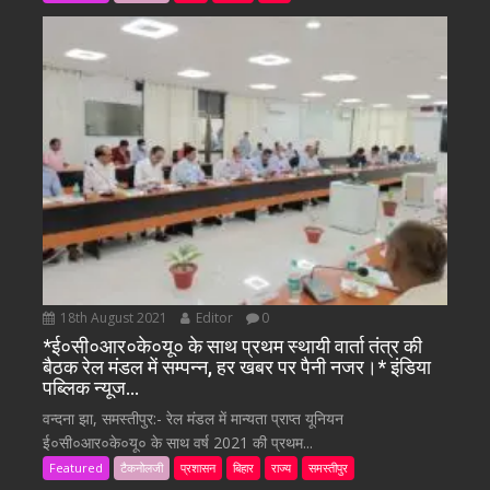
18th August 2021
Editor
0
*ई०सी०आर०के०यू० के साथ प्रथम स्थायी वार्ता तंत्र की
बैठक रेल मंडल में सम्पन्न, हर खबर पर पैनी नजर।* इंडिया
पब्लिक न्यूज…
वन्दना झा, समस्तीपुर:- रेल मंडल में मान्यता प्राप्त यूनियन
ई०सी०आर०के०यू० के साथ वर्ष 2021 की प्रथम...
Featured
टैकनोलजी
प्रशासन
बिहार
राज्य
समस्तीपुर