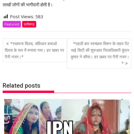
लाखों लोगों की भागीदारी होती है।
Post Views:
583
Featured
छत्तीसगढ़
P
*स्थापना दिवस, संविधान बचाओ
*पहली बार स्वच्छता मिशन के तहत पेंट
o
दिवस के रूप में मनाया गया। हर खबर पर
माई सिटी की शुरुआत जिलाधिकारी कुंदन
पैनी नजर।*
कुमार ने कीया। हर खबर पर पैनी नजर।
s
*
t
n
a
Related posts
v
i
g
a
t
i