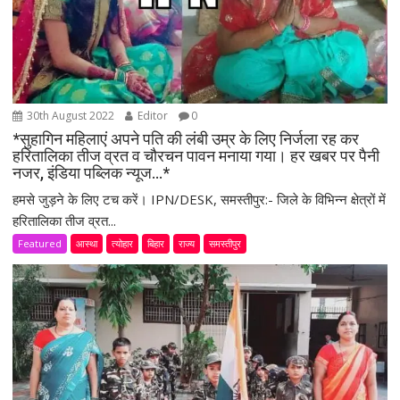
o
n
30th August 2022
Editor
0
*सुहागिन महिलाएं अपने पति की लंबी उम्र के लिए निर्जला रह कर
हरितालिका तीज व्रत व चौरचन पावन मनाया गया। हर खबर पर पैनी
नजर, इंडिया पब्लिक न्यूज…*
हमसे जुड़ने के लिए टच करें। IPN/DESK, समस्तीपुर:- जिले के विभिन्न क्षेत्रों में
हरितालिका तीज व्रत...
Featured
आस्था
त्योहार
बिहार
राज्य
समस्तीपुर