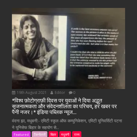
19th August 2021
Editor
0
*विश्व फ़ोटोग्राफ़ी दिवस पर युवाओं ने दिया अद्भुत
सृजनात्मकता और संवेदनशीलता का परिचय, हर खबर पर
पैनी नजर।* इंडिया पब्लिक न्यूज…
वंदना झा, मधुबनी:- एमिटी स्कूल ऑफ कम्युनिकेशन, एमिटी यूनिवर्सिटी पटना
ने यूनिसेफ बिहार के सहयोग से...
Featured
टैकनोलजी
बिहार
मधुबनी
राज्य