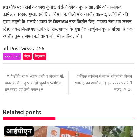
इस मौके पर एसपी अवकाश कुमार, डीईओ देवेंद्र कुमार झा ,डीपीओ माध्यमिक
कामेश्वर प्रसाद गुप्ता, सर्व शिक्षा विभाग के पीओ मो० तनवीर अहमद, एडीपीसी रवि
भूषण सहनी के अलावे भाजपा के जिलाध्यक्ष राज किशोर सिंह, भाजपा नेता राम लखन
सिंह, जदयू जिलाध्यक्ष भूमि पाल राय,भाजपा के युवा नेता मृत्युंजय कुमार वीरेश ,शिक्षक
रणधीर कुमार समेत कई अन्य लोग भी उपस्थित थे।
Post Views:
456
Featured
बिहार
बेगूसराय
P
*डॉ.के साथ -साथ कवि व लेखक भी,
*बीएड कॉलेज में मकर संक्रांति मिलन
o
अबतक तीन पुस्तक हो चुकी प्रकाशित।
समारोह का आयोजन। हर खबर पर पैनी
हर खबर पर पैनी नजर।*
नजर।*
s
t
n
Related posts
a
v
i