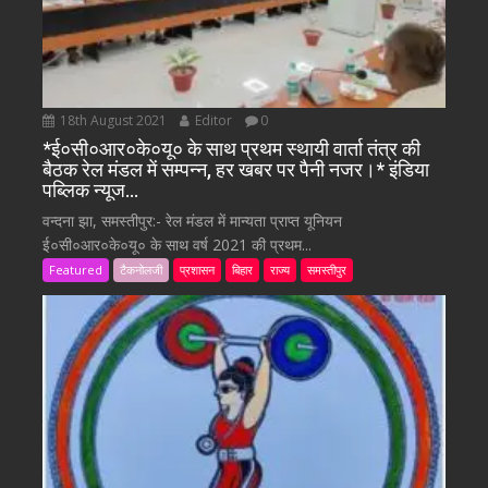
18th August 2021
Editor
0
*ई०सी०आर०के०यू० के साथ प्रथम स्थायी वार्ता तंत्र की
बैठक रेल मंडल में सम्पन्न, हर खबर पर पैनी नजर।* इंडिया
पब्लिक न्यूज…
वन्दना झा, समस्तीपुर:- रेल मंडल में मान्यता प्राप्त यूनियन
ई०सी०आर०के०यू० के साथ वर्ष 2021 की प्रथम...
Featured
टैकनोलजी
प्रशासन
बिहार
राज्य
समस्तीपुर