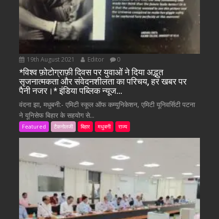
19th August 2021
Editor
0
*विश्व फ़ोटोग्राफ़ी दिवस पर युवाओं ने दिया अद्भुत
सृजनात्मकता और संवेदनशीलता का परिचय, हर खबर पर
पैनी नजर।* इंडिया पब्लिक न्यूज…
वंदना झा, मधुबनी:- एमिटी स्कूल ऑफ कम्युनिकेशन, एमिटी यूनिवर्सिटी पटना
ने यूनिसेफ बिहार के सहयोग से...
Featured
टैकनोलजी
बिहार
मधुबनी
राज्य