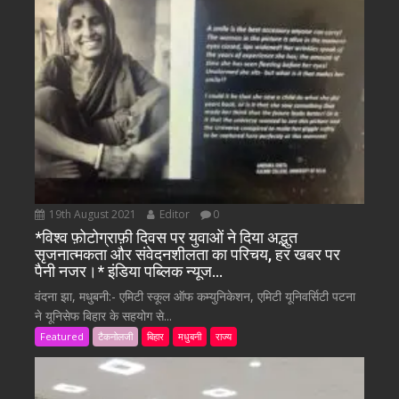
19th August 2021
Editor
0
*विश्व फ़ोटोग्राफ़ी दिवस पर युवाओं ने दिया अद्भुत
सृजनात्मकता और संवेदनशीलता का परिचय, हर खबर पर
पैनी नजर।* इंडिया पब्लिक न्यूज…
वंदना झा, मधुबनी:- एमिटी स्कूल ऑफ कम्युनिकेशन, एमिटी यूनिवर्सिटी पटना
ने यूनिसेफ बिहार के सहयोग से...
Featured
टैकनोलजी
बिहार
मधुबनी
राज्य