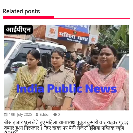
a
v
Related posts
i
g
a
t
i
o
n
19th July 2025
Editor
0
बीस हजार घूस लेते हुए महिला थानाध्यक्ष पुतुल कुमारी व ड्राइवर गुड्डू
कुमार हुआ गिरफ्तार। “हर खबर पर पैनी नजर” इंडिया पब्लिक न्यूज