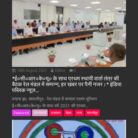
18th August 2021
Editor
0
*ई०सी०आर०के०यू० के साथ प्रथम स्थायी वार्ता तंत्र की
बैठक रेल मंडल में सम्पन्न, हर खबर पर पैनी नजर।* इंडिया
पब्लिक न्यूज…
वन्दना झा, समस्तीपुर:- रेल मंडल में मान्यता प्राप्त यूनियन
ई०सी०आर०के०यू० के साथ वर्ष 2021 की प्रथम...
Featured
टैकनोलजी
प्रशासन
बिहार
राज्य
समस्तीपुर