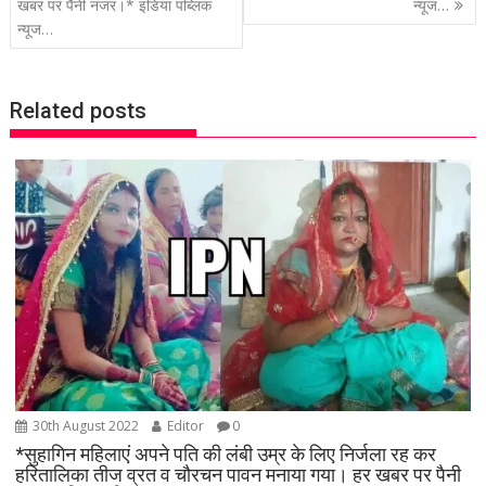
खबर पर पैनी नजर।* इंडिया पब्लिक
न्यूज…
s
न्यूज…
t
n
a
Related posts
v
i
g
a
t
i
o
n
30th August 2022
Editor
0
*सुहागिन महिलाएं अपने पति की लंबी उम्र के लिए निर्जला रह कर
हरितालिका तीज व्रत व चौरचन पावन मनाया गया। हर खबर पर पैनी