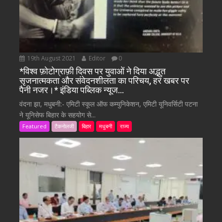
19th August 2021
Editor
0
*विश्व फ़ोटोग्राफ़ी दिवस पर युवाओं ने दिया अद्भुत
सृजनात्मकता और संवेदनशीलता का परिचय, हर खबर पर
पैनी नजर।* इंडिया पब्लिक न्यूज…
वंदना झा, मधुबनी:- एमिटी स्कूल ऑफ कम्युनिकेशन, एमिटी यूनिवर्सिटी पटना
ने यूनिसेफ बिहार के सहयोग से...
Featured
टैकनोलजी
बिहार
मधुबनी
राज्य