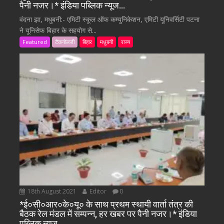
पैनी नजर।* इंडिया पब्लिक न्यूज…
वंदना झा, मधुबनी:- एमिटी स्कूल ऑफ कम्युनिकेशन, एमिटी यूनिवर्सिटी पटना
ने यूनिसेफ बिहार के सहयोग से...
Featured
टैकनोलजी
बिहार
मधुबनी
राज्य
18th August 2021
Editor
0
*ई०सी०आर०के०यू० के साथ प्रथम स्थायी वार्ता तंत्र की
बैठक रेल मंडल में सम्पन्न, हर खबर पर पैनी नजर।* इंडिया
पब्लिक न्यूज…