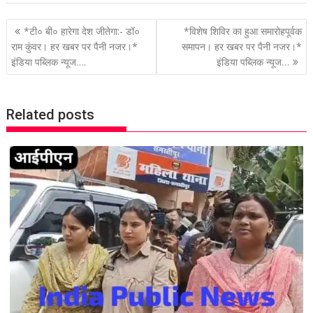
P
*टी० बी० हारेगा देश जीतेगा:- डॉ०
*विशेष शिविर का हुआ समारोहपूर्वक
o
राम कुंवर। हर खबर पर पैनी नजर।*
समापन। हर खबर पर पैनी नजर।*
इंडिया पब्लिक न्यूज….
इंडिया पब्लिक न्यूज…
s
t
n
Related posts
a
v
i
g
a
t
i
o
n