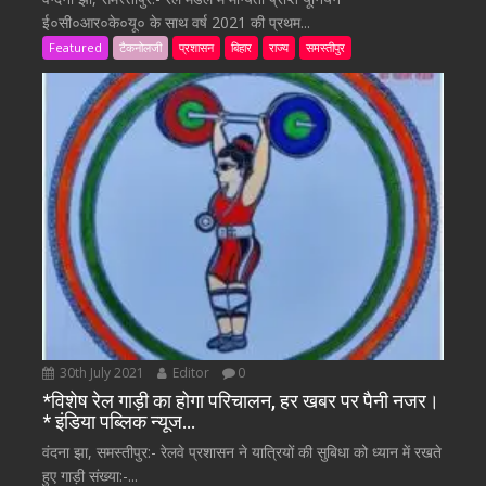
ई०सी०आर०के०यू० के साथ वर्ष 2021 की प्रथम...
Featured
टैकनोलजी
प्रशासन
बिहार
राज्य
समस्तीपुर
30th July 2021
Editor
0
*विशेष रेल गाड़ी का होगा परिचालन, हर खबर पर पैनी नजर।
* इंडिया पब्लिक न्यूज…
वंदना झा, समस्तीपुर:- रेलवे प्रशासन ने यात्रियों की सुबिधा को ध्यान में रखते
हुए गाड़ी संख्या:-...