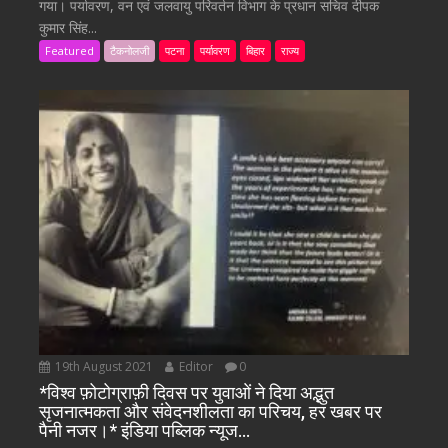
गया। पर्यावरण, वन एवं जलवायु परिवर्तन विभाग के प्रधान सचिव दीपक
कुमार सिंह...
Featured
टैकनोलजी
पटना
पर्यावरण
बिहार
राज्य
19th August 2021
Editor
0
*विश्व फ़ोटोग्राफ़ी दिवस पर युवाओं ने दिया अद्भुत
सृजनात्मकता और संवेदनशीलता का परिचय, हर खबर पर
पैनी नजर।* इंडिया पब्लिक न्यूज…