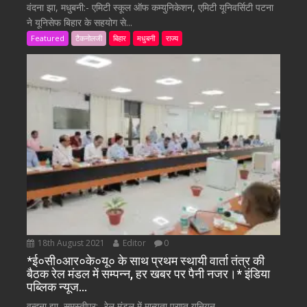
वंदना झा, मधुबनी:- एमिटी स्कूल ऑफ कम्युनिकेशन, एमिटी यूनिवर्सिटी पटना
ने यूनिसेफ बिहार के सहयोग से...
Featured
टैकनोलजी
बिहार
मधुबनी
राज्य
18th August 2021
Editor
0
*ई०सी०आर०के०यू० के साथ प्रथम स्थायी वार्ता तंत्र की
बैठक रेल मंडल में सम्पन्न, हर खबर पर पैनी नजर।* इंडिया
पब्लिक न्यूज…
वन्दना झा, समस्तीपुर:- रेल मंडल में मान्यता प्राप्त यूनियन