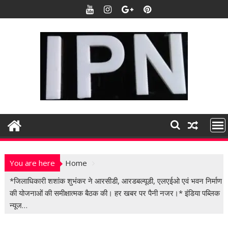
S
k
i
p
t
o
c
o
n
t
e
n
t
You are here
Home
*जिलाधिकारी शशांक शुभंकर ने आरसीडी, आरडबल्यूडी, एलएईओ एवं भवन निर्माण
की योजनाओं की समीक्षात्मक बैठक की। हर खबर पर पैनी नजर।* इंडिया पब्लिक
न्यूज…