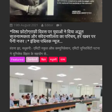
19th August 2021
Editor
0
*विश्व फ़ोटोग्राफ़ी दिवस पर युवाओं ने दिया अद्भुत
सृजनात्मकता और संवेदनशीलता का परिचय, हर खबर पर
पैनी नजर।* इंडिया पब्लिक न्यूज…
वंदना झा, मधुबनी:- एमिटी स्कूल ऑफ कम्युनिकेशन, एमिटी यूनिवर्सिटी पटना
ने यूनिसेफ बिहार के सहयोग से...
Featured
टैकनोलजी
बिहार
मधुबनी
राज्य