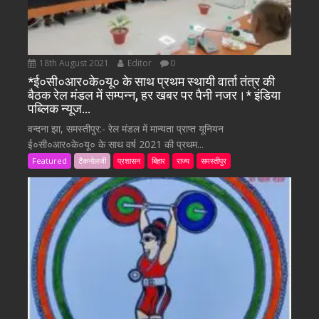
18th August 2021
Editor
0
*ई०सी०आर०के०यू० के साथ प्रथम स्थायी वार्ता तंत्र की
बैठक रेल मंडल में सम्पन्न, हर खबर पर पैनी नजर।* इंडिया
पब्लिक न्यूज…
वन्दना झा, समस्तीपुर:- रेल मंडल में मान्यता प्राप्त यूनियन
ई०सी०आर०के०यू० के साथ वर्ष 2021 की प्रथम...
Featured
टैकनोलजी
प्रशासन
बिहार
राज्य
समस्तीपुर