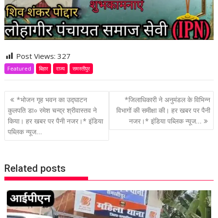
Post Views:
327
Featured
बिहार
राज्य
समस्तीपुर
P
*भोजन गृह भवन का उद्घाटन
*जिलाधिकारी ने अनुमंडल के विभिन्न
o
कुलपति डा० रमेश चन्द्र श्रीवास्तव ने
विभागों की समीक्षा की। हर खबर पर पैनी
किया। हर खबर पर पैनी नजर।* इंडिया
नजर।* इंडिया पब्लिक न्यूज…
s
पब्लिक न्यूज…
t
n
a
Related posts
v
i
g
a