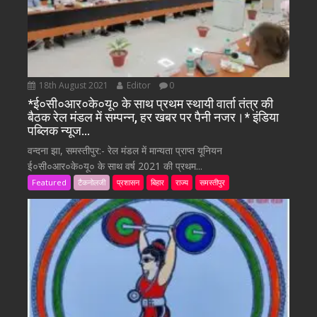
18th August 2021
Editor
0
*ई०सी०आर०के०यू० के साथ प्रथम स्थायी वार्ता तंत्र की
बैठक रेल मंडल में सम्पन्न, हर खबर पर पैनी नजर।* इंडिया
पब्लिक न्यूज…
वन्दना झा, समस्तीपुर:- रेल मंडल में मान्यता प्राप्त यूनियन
ई०सी०आर०के०यू० के साथ वर्ष 2021 की प्रथम...
Featured
टैकनोलजी
प्रशासन
बिहार
राज्य
समस्तीपुर