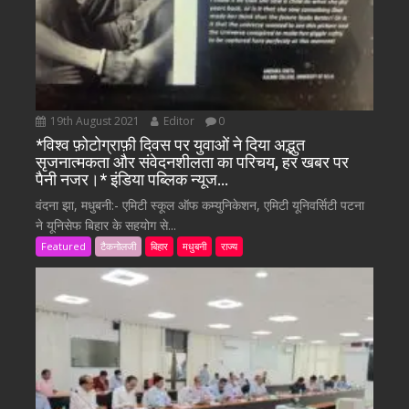
19th August 2021
Editor
0
*विश्व फ़ोटोग्राफ़ी दिवस पर युवाओं ने दिया अद्भुत
सृजनात्मकता और संवेदनशीलता का परिचय, हर खबर पर
पैनी नजर।* इंडिया पब्लिक न्यूज…
वंदना झा, मधुबनी:- एमिटी स्कूल ऑफ कम्युनिकेशन, एमिटी यूनिवर्सिटी पटना
ने यूनिसेफ बिहार के सहयोग से...
Featured
टैकनोलजी
बिहार
मधुबनी
राज्य