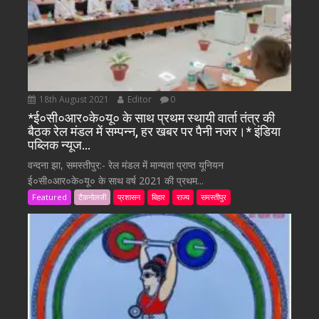
18th August 2021
Editor
0
*ई०सी०आर०के०यू० के साथ प्रथम स्थायी वार्ता तंत्र की
बैठक रेल मंडल में सम्पन्न, हर खबर पर पैनी नजर।* इंडिया
पब्लिक न्यूज…
वन्दना झा, समस्तीपुर:- रेल मंडल में मान्यता प्राप्त यूनियन
ई०सी०आर०के०यू० के साथ वर्ष 2021 की प्रथम...
Featured
टैकनोलजी
प्रशासन
बिहार
राज्य
समस्तीपुर