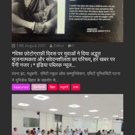
19th August 2021
Editor
0
*विश्व फ़ोटोग्राफ़ी दिवस पर युवाओं ने दिया अद्भुत
सृजनात्मकता और संवेदनशीलता का परिचय, हर खबर पर
पैनी नजर।* इंडिया पब्लिक न्यूज…
वंदना झा, मधुबनी:- एमिटी स्कूल ऑफ कम्युनिकेशन, एमिटी यूनिवर्सिटी पटना
ने यूनिसेफ बिहार के सहयोग से...
Featured
टैकनोलजी
बिहार
मधुबनी
राज्य