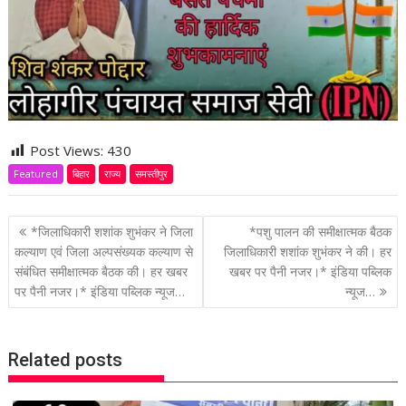
Post Views:
430
Featured
बिहार
राज्य
समस्तीपुर
P
*जिलाधिकारी शशांक शुभंकर ने जिला
*पशु पालन की समीक्षात्मक बैठक
o
कल्याण एवं जिला अल्पसंख्यक कल्याण से
जिलाधिकारी शशांक शुभंकर ने की। हर
संबंधित समीक्षात्मक बैठक की। हर खबर
खबर पर पैनी नजर।* इंडिया पब्लिक
s
पर पैनी नजर।* इंडिया पब्लिक न्यूज…
न्यूज…
t
n
a
Related posts
v
i