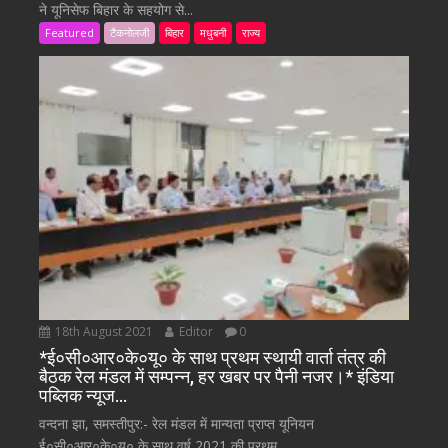
ने यूनिसेफ बिहार के सहयोग से...
Featured
टैकनोलजी
बिहार
मधुबनी
राज्य
18th August 2021
Editor
0
*ई०सी०आर०के०यू० के साथ प्रथम स्थायी वार्ता तंत्र की
बैठक रेल मंडल में सम्पन्न, हर खबर पर पैनी नजर।* इंडिया
पब्लिक न्यूज…
वन्दना झा, समस्तीपुर:- रेल मंडल में मान्यता प्राप्त यूनियन
ई०सी०आर०के०यू० के साथ वर्ष 2021 की प्रथम...