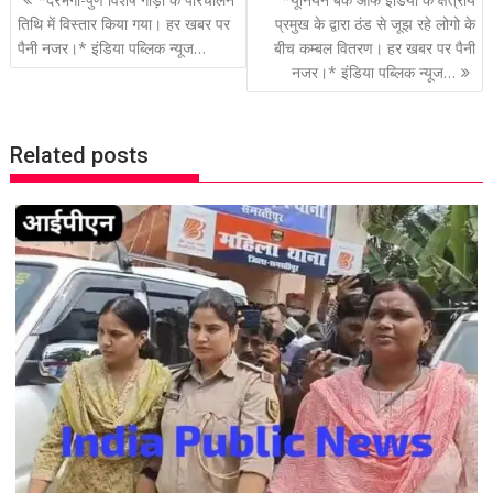
P
o
तिथि में विस्तार किया गया। हर खबर पर
प्रमुख के द्वारा ठंड से जूझ रहे लोगो के
पैनी नजर।* इंडिया पब्लिक न्यूज…
बीच कम्बल वितरण। हर खबर पर पैनी
s
नजर।* इंडिया पब्लिक न्यूज…
t
n
a
Related posts
v
i
g
a
t
i
o
n