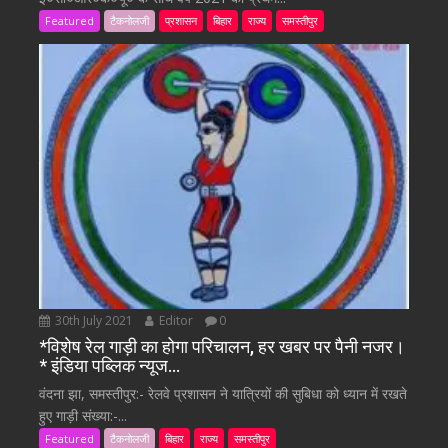
Featured
टैकनोलजी
प्रशासन
बिहार
राज्य
समस्तीपुर
30th July 2021
Editor
0
*विशेष रेल गाड़ी का होगा परिचालन, हर खबर पर पैनी नजर।
* इंडिया पब्लिक न्यूज…
वंदना झा, समस्तीपुर:- रेलवे प्रशासन ने यात्रियों की सुबिधा को ध्यान में रखते
हुए गाड़ी संख्या:-...
Featured
टैकनोलजी
बिहार
राज्य
समस्तीपुर