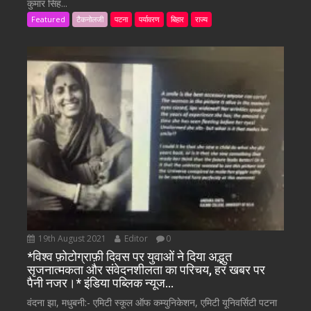
कुमार सिंह...
Featured
टैकनोलजी
पटना
पर्यावरण
बिहार
राज्य
19th August 2021
Editor
0
*विश्व फ़ोटोग्राफ़ी दिवस पर युवाओं ने दिया अद्भुत
सृजनात्मकता और संवेदनशीलता का परिचय, हर खबर पर
पैनी नजर।* इंडिया पब्लिक न्यूज…
वंदना झा, मधुबनी:- एमिटी स्कूल ऑफ कम्युनिकेशन, एमिटी यूनिवर्सिटी पटना