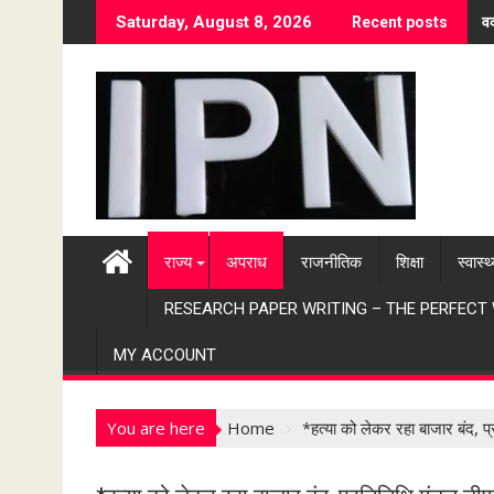
S
वर
Saturday, August 8, 2026
Recent posts
k
i
p
t
o
c
o
n
t
राज्य
अपराध
राजनीतिक
शिक्षा
स्वास्थ
e
n
RESEARCH PAPER WRITING – THE PERFECT
t
MY ACCOUNT
You are here
Home
*हत्या को लेकर रहा बाजार बंद, 