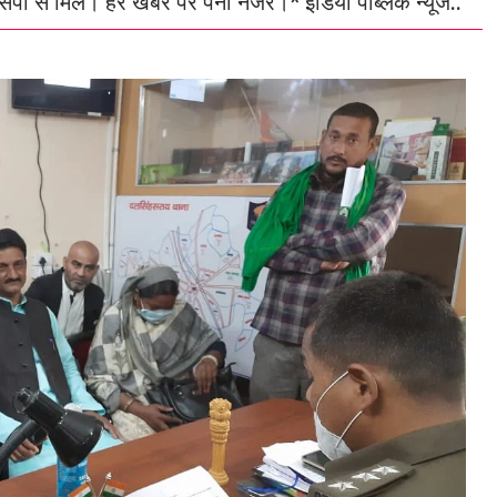
एसपी से मिले। हर खबर पर पैनी नजर।* इंडिया पब्लिक न्यूज..