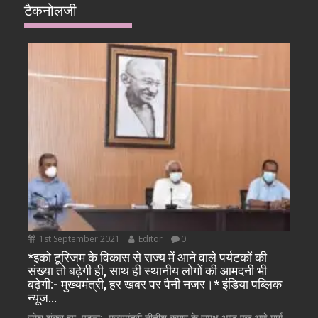
टैकनोलजी
1st September 2021
Editor
0
*इको टूरिजम के विकास से राज्य में आने वाले पर्यटकों की
संख्या तो बढ़ेगी ही, साथ ही स्थानीय लोगों की आमदनी भी
बढ़ेगी:- मुख्यमंत्री, हर खबर पर पैनी नजर।* इंडिया पब्लिक
न्यूज…
रमेश शंकर झा, पटना:- मुख्यमंत्री नीतीश कुमार के समक्ष आज एक अणे मार्ग