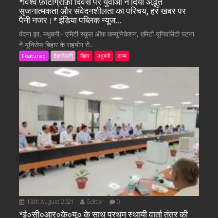
*विश्व फ़ोटोग्राफ़ी दिवस पर युवाओं ने दिया अद्भुत
सृजनात्मकता और संवेदनशीलता का परिचय, हर खबर पर
पैनी नजर।* इंडिया पब्लिक न्यूज…
वंदना झा, मधुबनी:- एमिटी स्कूल ऑफ कम्युनिकेशन, एमिटी यूनिवर्सिटी पटना
ने यूनिसेफ बिहार के सहयोग से...
Featured
टैकनोलजी
बिहार
मधुबनी
राज्य
18th August 2021
Editor
0
*ई०सी०आर०के०यू० के साथ प्रथम स्थायी वार्ता तंत्र की