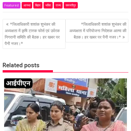
Featured
आस्था
बिहार
भक्ति
राज्य
समस्तीपुर
P
*जिलाधिकारी शशांक शुभंकर की
*जिलाधिकारी शशांक शुभंकर की
o
अध्यक्षता में कृषि टास्क फोर्स एवं उर्वरक
अध्यक्षता में परियोजना निदेशक आत्मा की
निगरानी समिति की बैठक। हर खबर पर
बैठक। हर खबर पर पैनी नजर।*
s
पैनी नजर।*
t
n
a
Related posts
v
i
g
a
t
i
o
n