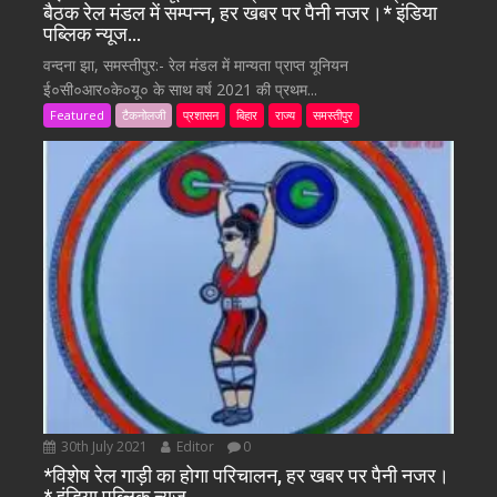
बैठक रेल मंडल में सम्पन्न, हर खबर पर पैनी नजर।* इंडिया
पब्लिक न्यूज…
वन्दना झा, समस्तीपुर:- रेल मंडल में मान्यता प्राप्त यूनियन
ई०सी०आर०के०यू० के साथ वर्ष 2021 की प्रथम...
Featured
टैकनोलजी
प्रशासन
बिहार
राज्य
समस्तीपुर
30th July 2021
Editor
0
*विशेष रेल गाड़ी का होगा परिचालन, हर खबर पर पैनी नजर।
* इंडिया पब्लिक न्यूज…