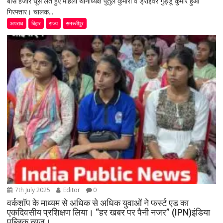
बीस हजार घूस लेते हुए महिला थानाध्यक्ष पुतुल कुमारी व ड्राइवर गुड्डू कुमार हुआ
गिरफ्तार। चालक...
अपराध
बिहार
राज्य
समस्तीपुर
7th July 2025
Editor
0
वर्कशॉप के माध्यम से अधिक से अधिक युवाओं ने फर्स्ट एड का
एकदिवसीय प्रशिक्षण लिया। “हर खबर पर पैनी नजर” (IPN)इंडिया
पब्लिक न्यूज।