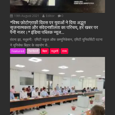
19th August 2021
Editor
0
*विश्व फ़ोटोग्राफ़ी दिवस पर युवाओं ने दिया अद्भुत
सृजनात्मकता और संवेदनशीलता का परिचय, हर खबर पर
पैनी नजर।* इंडिया पब्लिक न्यूज…
वंदना झा, मधुबनी:- एमिटी स्कूल ऑफ कम्युनिकेशन, एमिटी यूनिवर्सिटी पटना
ने यूनिसेफ बिहार के सहयोग से...
Featured
टैकनोलजी
बिहार
मधुबनी
राज्य