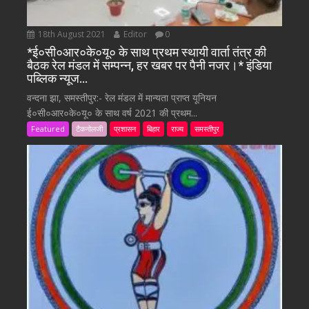
18th August 2021
Editor
0
*ई०सी०आर०के०यू० के साथ प्रथम स्थायी वार्ता तंत्र की
बैठक रेल मंडल में सम्पन्न, हर खबर पर पैनी नजर।* इंडिया
पब्लिक न्यूज…
वन्दना झा, समस्तीपुर:- रेल मंडल में मान्यता प्राप्त यूनियन
ई०सी०आर०के०यू० के साथ वर्ष 2021 की प्रथम...
Featured
टैकनोलजी
प्रशासन
बिहार
राज्य
समस्तीपुर