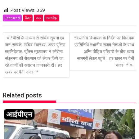
Post Views:
359
Featured
बिहार
राज्य
समस्तीपुर
P
*वीसी के माध्यम से सचिव सूचना एवं
*स्थानीय विधायक के निर्देश पर विधायक
o
जन-सम्पर्क, सचिव स्वास्थ्य, अपर पुलिस
प्रतिनिधि स्थानीय राजद नेताओं के साथ
महानिदेशक, पुलिस मुख्यालय ने कोरोना
अग्नि पीड़ित परिवारों के बीच खाद्य
s
संक्रमण की रोकथाम को लेकर किये जा
सामग्री लेकर पहुंचे। हर खबर पर पैनी
t
रहे कार्यों की अद्यतन जानकारी दी। हर
नजर।*
n
खबर पर पैनी नजर।*
a
v
i
Related posts
g
a
t
i
o