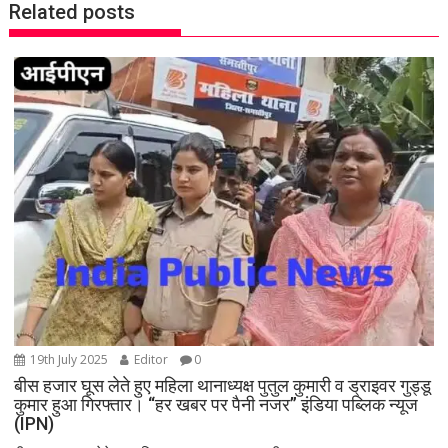
Related posts
a
v
i
g
a
t
i
o
n
19th July 2025
Editor
0
बीस हजार घूस लेते हुए महिला थानाध्यक्ष पुतुल कुमारी व ड्राइवर गुड्डू
कुमार हुआ गिरफ्तार। “हर खबर पर पैनी नजर” इंडिया पब्लिक न्यूज
(IPN)