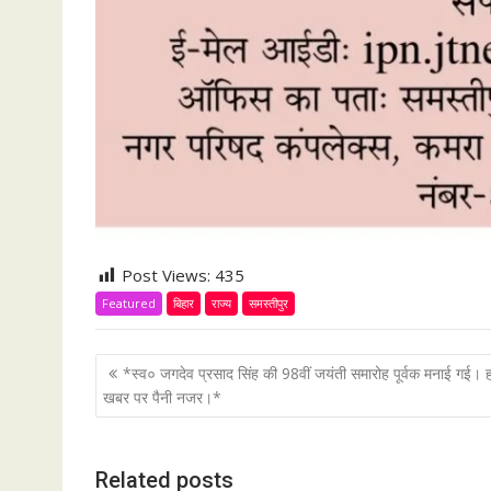
Post Views:
435
Featured
बिहार
राज्य
समस्तीपुर
P
*स्व० जगदेव प्रसाद सिंह की 98वीं जयंती समारोह पूर्वक मनाई गई। 
o
खबर पर पैनी नजर।*
s
t
Related posts
n