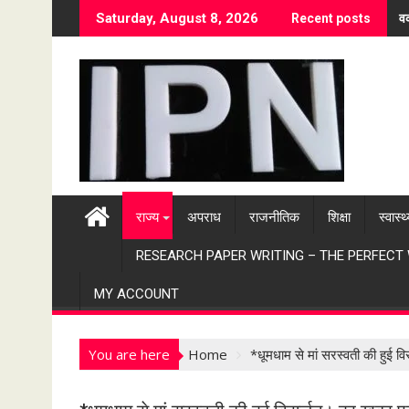
S
वर
Saturday, August 8, 2026
Recent posts
k
i
p
t
o
c
o
n
t
राज्य
अपराध
राजनीतिक
शिक्षा
स्वास्थ
e
n
RESEARCH PAPER WRITING – THE PERFECT
t
MY ACCOUNT
You are here
Home
*धूमधाम से मां सरस्वती की हुई