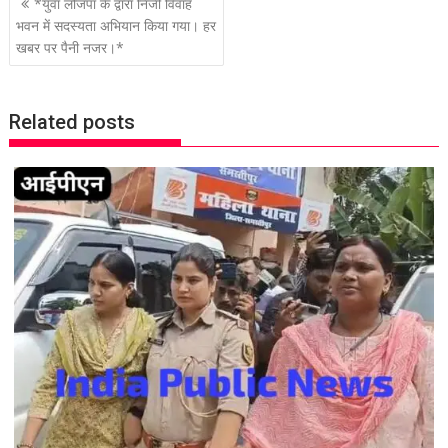
P
*युवा लोजपा के द्वारा निजी विवाह
o
भवन में सदस्यता अभियान किया गया। हर
खबर पर पैनी नजर।*
s
t
n
Related posts
a
v
i
g
a
t
i
o
n