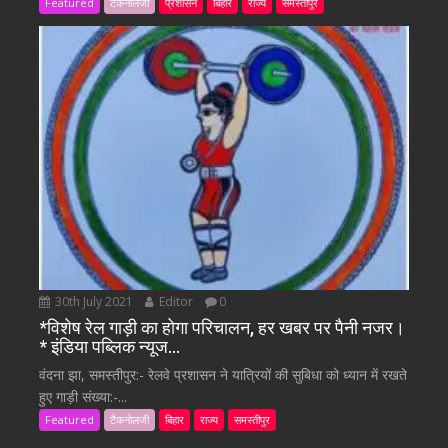
Featured
टैकनोलजी
प्रशासन
बिहार
राज्य
समस्तीपुर
30th July 2021
Editor
0
*विशेष रेल गाड़ी का होगा परिचालन, हर खबर पर पैनी नजर।
* इंडिया पब्लिक न्यूज…
वंदना झा, समस्तीपुर:- रेलवे प्रशासन ने यात्रियों की सुबिधा को ध्यान में रखते
हुए गाड़ी संख्या:-...
Featured
टैकनोलजी
बिहार
राज्य
समस्तीपुर