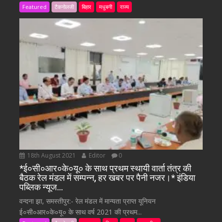
Featured
टैकनोलजी
बिहार
मधुबनी
राज्य
18th August 2021
Editor
0
*ई०सी०आर०के०यू० के साथ प्रथम स्थायी वार्ता तंत्र की
बैठक रेल मंडल में सम्पन्न, हर खबर पर पैनी नजर।* इंडिया
पब्लिक न्यूज…
वन्दना झा, समस्तीपुर:- रेल मंडल में मान्यता प्राप्त यूनियन
ई०सी०आर०के०यू० के साथ वर्ष 2021 की प्रथम...