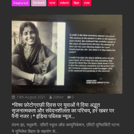
Featured
टैकनोलजी
पटना
पर्यावरण
बिहार
राज्य
19th August 2021
Editor
0
*विश्व फ़ोटोग्राफ़ी दिवस पर युवाओं ने दिया अद्भुत
सृजनात्मकता और संवेदनशीलता का परिचय, हर खबर पर
पैनी नजर।* इंडिया पब्लिक न्यूज…
वंदना झा, मधुबनी:- एमिटी स्कूल ऑफ कम्युनिकेशन, एमिटी यूनिवर्सिटी पटना
ने यूनिसेफ बिहार के सहयोग से...