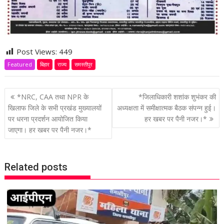
Post Views:
449
Featured
बिहार
राज्य
समस्तीपुर
P
*NRC, CAA तथा NPR के
*जिलाधिकारी शशांक शुभंकर की
o
खिलाफ जिले के सभी प्रखंड मुख्यालयों
अध्यक्षता में समीक्षात्मक बैठक संपन्न हुई।
पर धरना प्रदर्शन आयोजित किया
हर खबर पर पैनी नजर।*
s
जाएगा। हर खबर पर पैनी नजर।*
t
n
a
Related posts
v
i
g
a