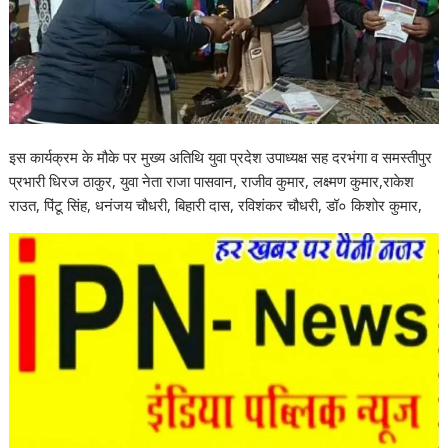
इस कार्यक्रम के मौके पर मुख्य अतिथि युवा प्रदेश उपाध्यक्ष सह दरभंगा व समस्तीपुर
प्रभारी धिरज ठाकुर, युवा नेता राजा पासवान, राजीव कुमार, लक्ष्मण कुमार,राकेश
राउत, पिंटू सिंह, धनंजय चौधरी, बिहारी दास, रविशंकर चौधरी, डॉ० किशोर कुमार,