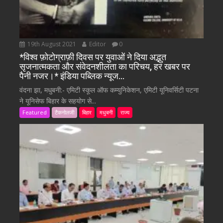
19th August 2021
Editor
0
*विश्व फ़ोटोग्राफ़ी दिवस पर युवाओं ने दिया अद्भुत
सृजनात्मकता और संवेदनशीलता का परिचय, हर खबर पर
पैनी नजर।* इंडिया पब्लिक न्यूज…
वंदना झा, मधुबनी:- एमिटी स्कूल ऑफ कम्युनिकेशन, एमिटी यूनिवर्सिटी पटना
ने यूनिसेफ बिहार के सहयोग से...
Featured
टैकनोलजी
बिहार
मधुबनी
राज्य