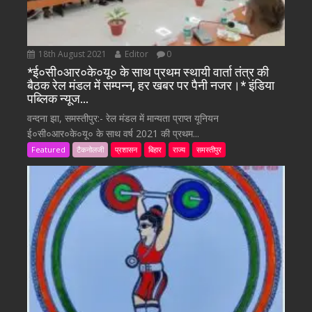
18th August 2021
Editor
0
*ई०सी०आर०के०यू० के साथ प्रथम स्थायी वार्ता तंत्र की
बैठक रेल मंडल में सम्पन्न, हर खबर पर पैनी नजर।* इंडिया
पब्लिक न्यूज…
वन्दना झा, समस्तीपुर:- रेल मंडल में मान्यता प्राप्त यूनियन
ई०सी०आर०के०यू० के साथ वर्ष 2021 की प्रथम...
Featured
टैकनोलजी
प्रशासन
बिहार
राज्य
समस्तीपुर