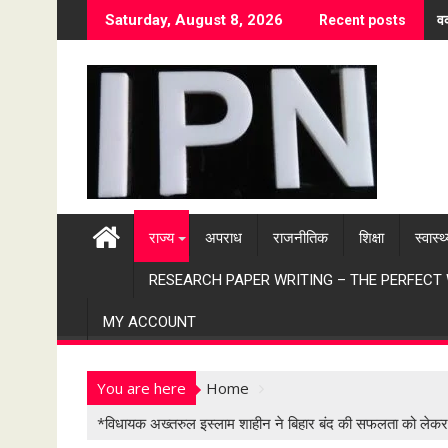
S
वर
Saturday, August 8, 2026
Recent posts
k
i
p
t
o
c
o
n
t
राज्य
अपराध
राजनीतिक
शिक्षा
स्वास्थ
e
n
RESEARCH PAPER WRITING – THE PERFECT
t
MY ACCOUNT
You are here
Home
*विधायक अख्तरुल इस्लाम शाहीन ने बिहार बंद की सफलता को लेकर पट