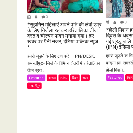
t
i
0
o
0
*सुहागिन महिलाएं अपने पति की लंबी उम्र
n
*होली मिशन हा
के लिए निर्जला रह कर हरितालिका तीज
दिवस के अवसर 
व्रत व चौरचन पावन मनाया गया। हर
गई श्रद्धांजल
खबर पर पैनी नजर, इंडिया पब्लिक न्यूज…
(IPN) इंडिया 
*
हमसे जुड़ने के
हमसे जुड़ने के लिए टच करें। IPN/DESK,
वन्दना झा, समस्त
समस्तीपुर:- जिले के विभिन्न क्षेत्रों में हरितालिका
होली मिशन...
तीज व्रत...
Featured
बिहार
Featured
आस्था
त्योहार
बिहार
राज्य
समस्तीपुर