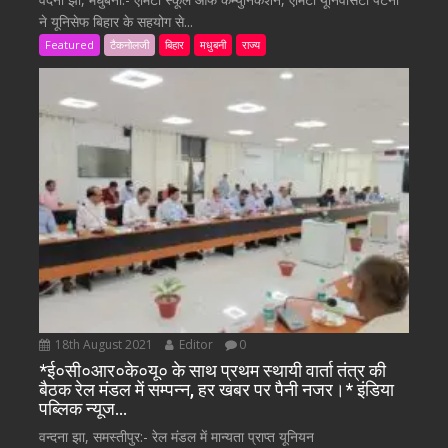
ने यूनिसेफ बिहार के सहयोग से...
Featured
टैकनोलजी
बिहार
मधुबनी
राज्य
18th August 2021
Editor
0
*ई०सी०आर०के०यू० के साथ प्रथम स्थायी वार्ता तंत्र की
बैठक रेल मंडल में सम्पन्न, हर खबर पर पैनी नजर।* इंडिया
पब्लिक न्यूज…
वन्दना झा, समस्तीपुर:- रेल मंडल में मान्यता प्राप्त यूनियन