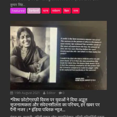
कुमार सिंह...
Featured
टैकनोलजी
पटना
पर्यावरण
बिहार
राज्य
19th August 2021
Editor
0
*विश्व फ़ोटोग्राफ़ी दिवस पर युवाओं ने दिया अद्भुत
सृजनात्मकता और संवेदनशीलता का परिचय, हर खबर पर
पैनी नजर।* इंडिया पब्लिक न्यूज…
वंदना झा, मधुबनी:- एमिटी स्कूल ऑफ कम्युनिकेशन, एमिटी यूनिवर्सिटी पटना