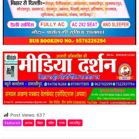
Post Views:
637
Featured
आस्था
बिहार
भक्ति
राज्य
समस्तीपुर