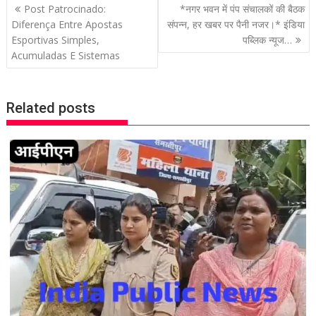
P
Post Patrocinado:
*नगर भवन में पंप संचालकों की बैठक
o
Diferença Entre Apostas
संपन्न, हर खबर पर पैनी नजर।* इंडिया
Esportivas Simples,
पब्लिक न्यूज…
s
Acumuladas E Sistemas
t
n
a
Related posts
v
i
g
a
t
i
o
n