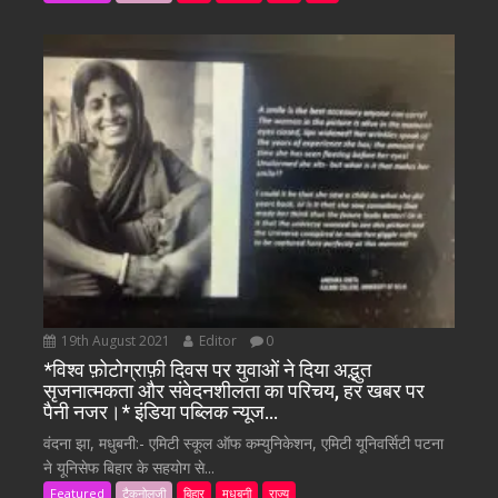
19th August 2021
Editor
0
*विश्व फ़ोटोग्राफ़ी दिवस पर युवाओं ने दिया अद्भुत
सृजनात्मकता और संवेदनशीलता का परिचय, हर खबर पर
पैनी नजर।* इंडिया पब्लिक न्यूज…
वंदना झा, मधुबनी:- एमिटी स्कूल ऑफ कम्युनिकेशन, एमिटी यूनिवर्सिटी पटना
ने यूनिसेफ बिहार के सहयोग से...
Featured
टैकनोलजी
बिहार
मधुबनी
राज्य