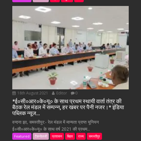
18th August 2021
Editor
0
*ई०सी०आर०के०यू० के साथ प्रथम स्थायी वार्ता तंत्र की
बैठक रेल मंडल में सम्पन्न, हर खबर पर पैनी नजर।* इंडिया
पब्लिक न्यूज…
वन्दना झा, समस्तीपुर:- रेल मंडल में मान्यता प्राप्त यूनियन
ई०सी०आर०के०यू० के साथ वर्ष 2021 की प्रथम...
Featured
टैकनोलजी
प्रशासन
बिहार
राज्य
समस्तीपुर