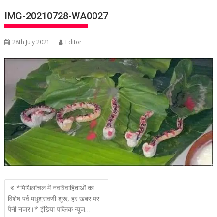
IMG-20210728-WA0027
28th July 2021
Editor
P
*मिथिलांचल में नवविवाहिताओं का
o
विशेष पर्व मधुश्रावणी शुरू, हर खबर पर
पैनी नजर।* इंडिया पब्लिक न्यूज…
s