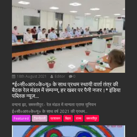
18th August 2021
Editor
0
*ई०सी०आर०के०यू० के साथ प्रथम स्थायी वार्ता तंत्र की
बैठक रेल मंडल में सम्पन्न, हर खबर पर पैनी नजर।* इंडिया
पब्लिक न्यूज…
वन्दना झा, समस्तीपुर:- रेल मंडल में मान्यता प्राप्त यूनियन
ई०सी०आर०के०यू० के साथ वर्ष 2021 की प्रथम...
Featured
टैकनोलजी
प्रशासन
बिहार
राज्य
समस्तीपुर