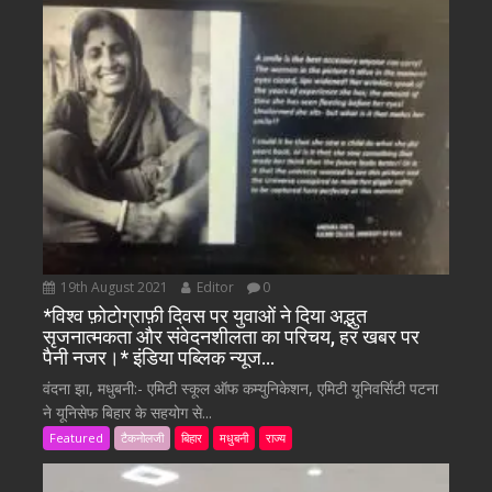
19th August 2021
Editor
0
*विश्व फ़ोटोग्राफ़ी दिवस पर युवाओं ने दिया अद्भुत
सृजनात्मकता और संवेदनशीलता का परिचय, हर खबर पर
पैनी नजर।* इंडिया पब्लिक न्यूज…
वंदना झा, मधुबनी:- एमिटी स्कूल ऑफ कम्युनिकेशन, एमिटी यूनिवर्सिटी पटना
ने यूनिसेफ बिहार के सहयोग से...
Featured
टैकनोलजी
बिहार
मधुबनी
राज्य