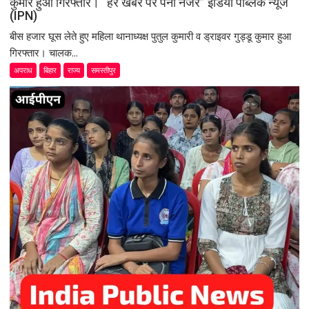
कुमार हुआ गिरफ्तार। “हर खबर पर पैनी नजर” इंडिया पब्लिक न्यूज
(IPN)
बीस हजार घूस लेते हुए महिला थानाध्यक्ष पुतुल कुमारी व ड्राइवर गुड्डू कुमार हुआ
गिरफ्तार। चालक...
अपराध
बिहार
राज्य
समस्तीपुर