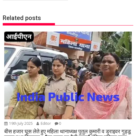
t
n
Related posts
a
v
i
g
a
t
i
o
n
19th July 2025
Editor
0
बीस हजार घूस लेते हुए महिला थानाध्यक्ष पुतुल कुमारी व ड्राइवर गुड्डू