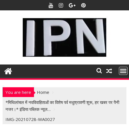
S
k
i
p
t
o
c
o
n
t
e
n
t
You are here
Home
*मिथिलांचल में नवविवाहिताओं का विशेष पर्व मधुश्रावणी शुरू, हर खबर पर पैनी
नजर।* इंडिया पब्लिक न्यूज…
IMG-20210728-WA0027