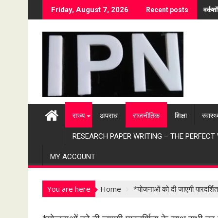
S
वर्कश
Friday, August 7, 2026
Recent posts
k
i
p
t
o
c
o
n
t
राज्य
अपराध
राजनीतिक
शिक्षा
स्वास्थ
e
n
RESEARCH PAPER WRITING – THE PERFECT
t
MY ACCOUNT
You are here
Home
*योजनाओं को दी जाएगी पारदर्शित