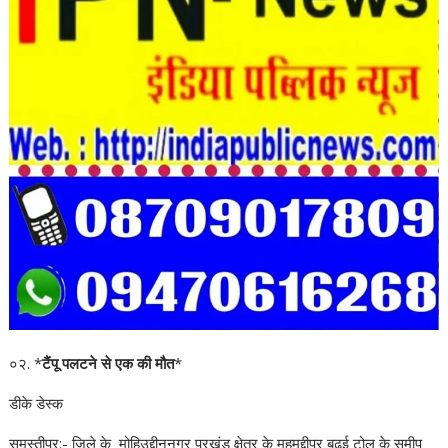
०२. *
टैंपू पलटने से एक की मौत
*
डीके डेस्क
समस्तीपुर:- जिले के मोहिउद्दीननगर प्रखंड क्षेत्र के महमद्दीपुर बढ़ई टोल के समीप