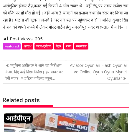
असंतुलित होकर टैंपू पलट गई जिसमें 4 लोग सवार थे। वहीं टैंपू पर सवार राजेश राम
को मौके पर ही मौत हो गई। वहीं अन्य 3 घायलों का इलाज स्थानीय स्तर पर किया जा
रहा है। घटना की सूचना मिलते ही घटनास्थल पर पहुंचकर दारोगा अनिल कुमार सिंह
ने शव को अपने कब्जे में लेकर पोस्टमार्टम हेतु समस्तीपुर सदर अस्पताल भेज दिया।
Post Views:
295
Featured
अपराध
घटना/दुर्घटना
बिहार
राज्य
समस्तीपुर
P
*पुलिस अधीक्षक ने थाने का निरीक्षण
Aviator Oyunları Flash Oyunlar
o
किया, दिए कई दिशा निर्देश। हर खबर पर
Ve Online Oyun Oyna Mynet
पैनी नजर।* इंडिया पब्लिक न्यूज…
Oyunlar
s
t
n
Related posts
a
v
i
g