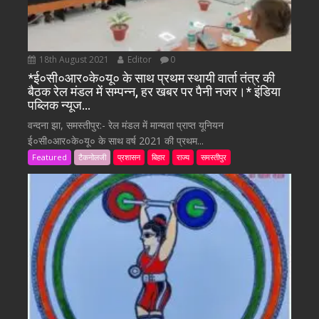
18th August 2021
Editor
0
*ई०सी०आर०के०यू० के साथ प्रथम स्थायी वार्ता तंत्र की
बैठक रेल मंडल में सम्पन्न, हर खबर पर पैनी नजर।* इंडिया
पब्लिक न्यूज…
वन्दना झा, समस्तीपुर:- रेल मंडल में मान्यता प्राप्त यूनियन
ई०सी०आर०के०यू० के साथ वर्ष 2021 की प्रथम...
Featured
टैकनोलजी
प्रशासन
बिहार
राज्य
समस्तीपुर