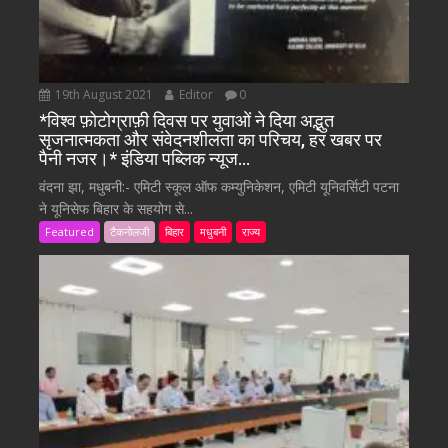
19th August 2021
Editor
0
*विश्व फ़ोटोग्राफ़ी दिवस पर युवाओं ने दिया अद्भुत
सृजनात्मकता और संवेदनशीलता का परिचय, हर खबर पर
पैनी नजर।* इंडिया पब्लिक न्यूज…
वंदना झा, मधुबनी:- एमिटी स्कूल ऑफ कम्युनिकेशन, एमिटी यूनिवर्सिटी पटना
ने यूनिसेफ बिहार के सहयोग से...
Featured
टैकनोलजी
बिहार
मधुबनी
राज्य