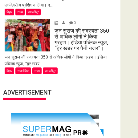
एकदिवसीय प्रशिक्षण लिया। द...
बिहार
राज्य
समस्तीपुर
0
जन सुराज की सदस्यता 350
से अधिक लोगों ने किया
ग्रहण। इंडिया पब्लिक न्यूज,
“हर खबर पर पैनी नजर”।
जन सुराज की सदस्यता 350 से अधिक लोगों ने किया ग्रहण। इंडिया
पब्लिक न्यूज, “हर खबर...
बिहार
राजनीतिक
राज्य
समस्तीपुर
ADVERTISEMENT