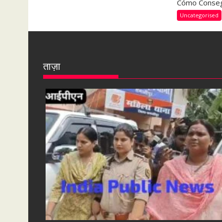
Cómo Consegu
Uncategorised
ताज़ा