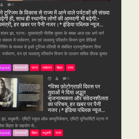
0
ो टूरिजम के विकास से राज्य में आने वाले पर्यटकों की संख्या
बढ़ेगी ही, साथ ही स्थानीय लोगों की आमदनी भी बढ़ेगी:-
्यमंत्री, हर खबर पर पैनी नजर।* इंडिया पब्लिक न्यूज…
 शंकर झा, पटना:- मुख्यमंत्री नीतीश कुमार के समक्ष आज एक अणे मार्ग
त संकल्प में पर्यावरण, वन एवं जलवायु परिवर्तन विभाग द्वारा वीडियो
्रेंसिंग के माध्यम से इको टूरिज्म पलिसी से संबंधित प्रस्तुतीकरण दिया
 पर्यावरण, वन एवं जलवायु परिवर्तन विभाग के प्रधान सचिव दीपक कुमार
.
atured
टैकनोलजी
पटना
पर्यावरण
बिहार
राज्य
0
*विश्व फ़ोटोग्राफ़ी दिवस पर
युवाओं ने दिया अद्भुत
सृजनात्मकता और संवेदनशीलता
का परिचय, हर खबर पर पैनी
नजर।* इंडिया पब्लिक न्यूज…
ा झा, मधुबनी:- एमिटी स्कूल ऑफ कम्युनिकेशन, एमिटी यूनिवर्सिटी पटना ने
सेफ बिहार के सहयोग से...
atured
टैकनोलजी
बिहार
मधुबनी
राज्य