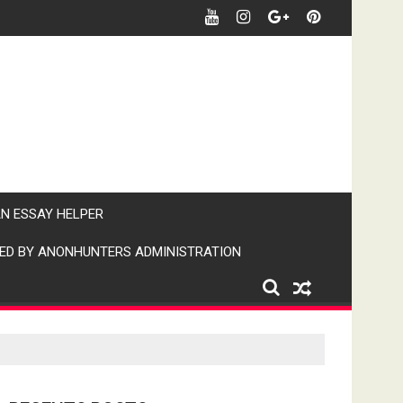
र पर पैनी नजर" (IPN)इंडिया पब्लिक न्यूज।
AN ESSAY HELPER
ED BY ANONHUNTERS ADMINISTRATION