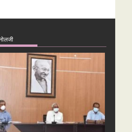
नोलजी