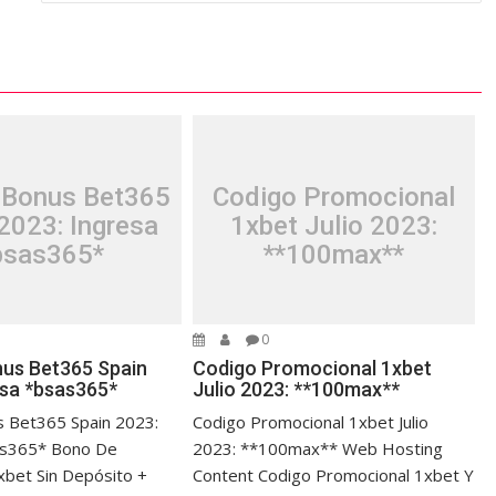
 Bonus Bet365
Codigo Promocional
2023: Ingresa
1xbet Julio 2023:
bsas365*
**100max**
0
us Bet365 Spain
Codigo Promocional 1xbet
esa *bsas365*
Julio 2023: **100max**
 Bet365 Spain 2023:
Codigo Promocional 1xbet Julio
as365* Bono De
2023: **100max** Web Hosting
xbet Sin Depósito +
Content Codigo Promocional 1xbet Y