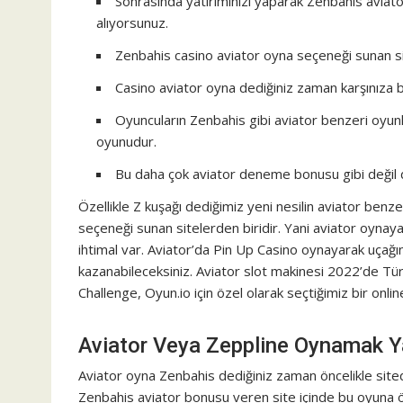
Sonrasında yatırımınızı yaparak Zenbahis avia
alıyorsunuz.
Zenbahis casino aviator oyna seçeneği sunan sit
Casino aviator oyna dediğiniz zaman karşınıza bi
Oyuncuların Zenbahis gibi aviator benzeri oyunl
oyunudur.
Bu daha çok aviator deneme bonusu gibi değil 
Özellikle Z kuşağı dediğimiz yeni nesilin aviator benz
seçeneği sunan sitelerden biridir. Yani aviator oynay
ihtimal var. Aviator’da Pin Up Casino oynayarak uçağ
kazanabileceksiniz. Aviator slot makinesi 2022’de Tür
Challenge, Oyun.io için özel olarak seçtiğimiz bir onli
Aviator Veya Zeppline Oynamak Y
Aviator oyna Zenbahis dediğiniz zaman öncelikle site
Zenbahis aviator bonusu veren site içinde bu oyuna