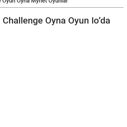
ne Oyun Oyna Mynet Oyunlar
r Challenge Oyna Oyun Io’da