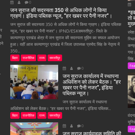
0
जन सुराज की सदस्यता 350 से अधिक लोगों ने किया
*इक
ग्रहण। इंडिया पब्लिक न्यूज, “हर खबर पर पैनी नजर”।
तो 
मुख
जन सुराज की सदस्यता 350 से अधिक लोगों ने किया ग्रहण। इंडिया पब्लिक
ार
न्यूज, “हर खबर पर पैनी नजर”। IPND/ESKसमस्तीपुर:- जिले के
रमेश
ती
कल्याणपुर प्रखंड क्षेत्र में जन सुराज की सदस्यता मुहिम का सफल आयोजन
स्थि
ाने
हुआ। वहीं आज कल्याणपुर प्रखंड में जिला उपाध्यक्ष प्रमोद सिंह के नेतृत्व में
कन्फ
350...
गया।
बिहार
राजनीतिक
राज्य
समस्तीपुर
सिंह..
Fe
0
े
जन सुराज कार्यालय में स्थापना
अधिवेशन को लेकर बैठक। “हर
खबर पर पैनी नजर”, इंडिया
पब्लिक न्यूज।
जन सुराज कार्यालय में स्थापना
अधिवेशन को लेकर बैठक। “हर खबर पर पैनी नजर”, इंडिया पब्लिक...
वंदन
बिहार
राजनीतिक
राज्य
समस्तीपुर
यूनि
0
Fe
जन सुराज कार्यवाहक समिति की