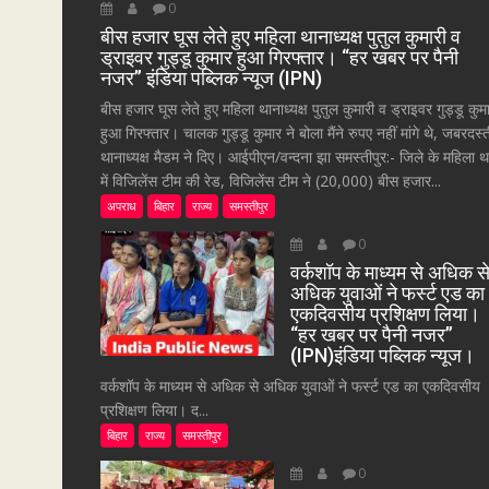
0
बीस हजार घूस लेते हुए महिला थानाध्यक्ष पुतुल कुमारी व
ड्राइवर गुड्डू कुमार हुआ गिरफ्तार। “हर खबर पर पैनी
नजर” इंडिया पब्लिक न्यूज (IPN)
बीस हजार घूस लेते हुए महिला थानाध्यक्ष पुतुल कुमारी व ड्राइवर गुड्डू कुम
हुआ गिरफ्तार। चालक गुड्डू कुमार ने बोला मैंने रुपए नहीं मांगे थे, जबरदस्
थानाध्यक्ष मैडम ने दिए। आईपीएन/वन्दना झा समस्तीपुर:- जिले के महिला थ
में विजिलेंस टीम की रेड, विजिलेंस टीम ने (20,000) बीस हजार...
अपराध
बिहार
राज्य
समस्तीपुर
0
वर्कशॉप के माध्यम से अधिक स
अधिक युवाओं ने फर्स्ट एड का
एकदिवसीय प्रशिक्षण लिया।
“हर खबर पर पैनी नजर”
(IPN)इंडिया पब्लिक न्यूज।
वर्कशॉप के माध्यम से अधिक से अधिक युवाओं ने फर्स्ट एड का एकदिवसीय
प्रशिक्षण लिया। द...
बिहार
राज्य
समस्तीपुर
0