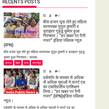
RECENTS POSTS
0
बीस हजार घूस लेते हुए महिला
थानाध्यक्ष पुतुल कुमारी व
ड्राइवर गुड्डू कुमार हुआ
गिरफ्तार। “हर खबर पर पैनी
नजर” इंडिया पब्लिक न्यूज
(IPN)
बीस हजार घूस लेते हुए महिला थानाध्यक्ष पुतुल कुमारी व ड्राइवर गुड्डू
कुमार हुआ गिरफ्तार। चालक...
अपराध
बिहार
राज्य
समस्तीपुर
0
वर्कशॉप के माध्यम से अधिक
से अधिक युवाओं ने फर्स्ट एड
का एकदिवसीय प्रशिक्षण
लिया। “हर खबर पर पैनी
नजर” (IPN)इंडिया पब्लिक
न्यूज।
वर्कशॉप के माध्यम से अधिक से अधिक युवाओं ने फर्स्ट एड का