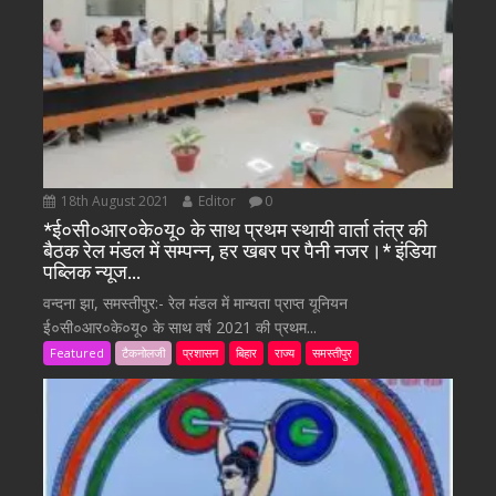
18th August 2021
Editor
0
*ई०सी०आर०के०यू० के साथ प्रथम स्थायी वार्ता तंत्र की
बैठक रेल मंडल में सम्पन्न, हर खबर पर पैनी नजर।* इंडिया
पब्लिक न्यूज…
वन्दना झा, समस्तीपुर:- रेल मंडल में मान्यता प्राप्त यूनियन
ई०सी०आर०के०यू० के साथ वर्ष 2021 की प्रथम...
Featured
टैकनोलजी
प्रशासन
बिहार
राज्य
समस्तीपुर