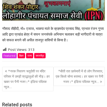
नौशाद तौहीदी, मो० एजाज, भाकपा माले के ब्रहमदेव प्रसाद सिंह, प्रभात रंजन गुप्ता
आदि द्वारा प्रखंड क्षेत्र में सघन जनसंपर्क अभियान चलाकर बड़ी भागीदारी से यात्रा
को सफल बनाने की अपील ताजपुर वासियों से किया है।
Post Views:
313
Featured
बिहार
राज्य
समस्तीपुर
P
*नरक निवारण चतुर्दशी पर मंदिर
*बीती रात छापेमारी में दो लोग गिरफ्तार,
o
परिसर में उमड़ी श्रद्धालुओं की भीड़। हर
एक किलो सोना बरामद। हर खबर पर पैनी
खबर पर पैनी नजर।* इंडिया पब्लिक
नजर।* इंडिया पब्लिक न्यूज…
s
न्यूज…
t
n
a
Related posts