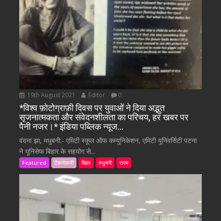
19th August 2021
Editor
0
*विश्व फ़ोटोग्राफ़ी दिवस पर युवाओं ने दिया अद्भुत
सृजनात्मकता और संवेदनशीलता का परिचय, हर खबर पर
पैनी नजर।* इंडिया पब्लिक न्यूज…
वंदना झा, मधुबनी:- एमिटी स्कूल ऑफ कम्युनिकेशन, एमिटी यूनिवर्सिटी पटना
ने यूनिसेफ बिहार के सहयोग से...
Featured
टैकनोलजी
बिहार
मधुबनी
राज्य