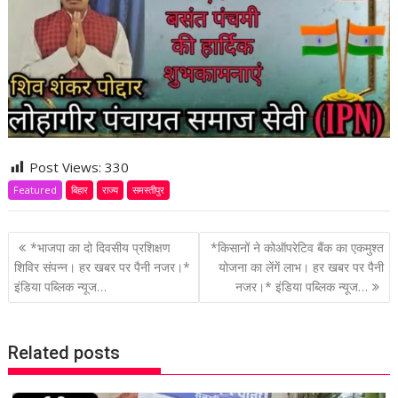
Post Views:
330
Featured
बिहार
राज्य
समस्तीपुर
P
*भाजपा का दो दिवसीय प्रशिक्षण
*किसानों ने कोऑपरेटिव बैंक का एकमुश्त
o
शिविर संपन्न। हर खबर पर पैनी नजर।*
योजना का लेंगें लाभ। हर खबर पर पैनी
इंडिया पब्लिक न्यूज…
नजर।* इंडिया पब्लिक न्यूज…
s
t
n
Related posts
a
v