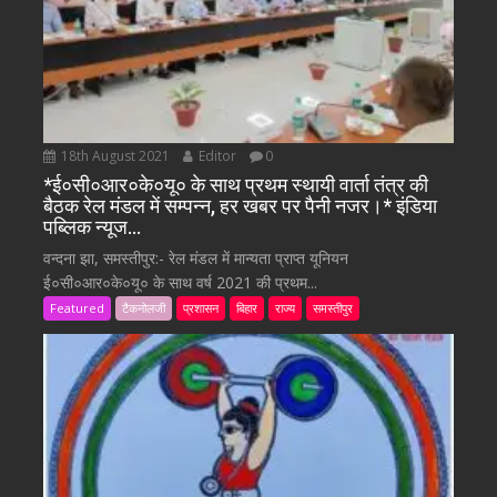
18th August 2021
Editor
0
*ई०सी०आर०के०यू० के साथ प्रथम स्थायी वार्ता तंत्र की
बैठक रेल मंडल में सम्पन्न, हर खबर पर पैनी नजर।* इंडिया
पब्लिक न्यूज…
वन्दना झा, समस्तीपुर:- रेल मंडल में मान्यता प्राप्त यूनियन
ई०सी०आर०के०यू० के साथ वर्ष 2021 की प्रथम...
Featured
टैकनोलजी
प्रशासन
बिहार
राज्य
समस्तीपुर