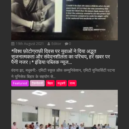
19th August 2021
Editor
0
*विश्व फ़ोटोग्राफ़ी दिवस पर युवाओं ने दिया अद्भुत
सृजनात्मकता और संवेदनशीलता का परिचय, हर खबर पर
पैनी नजर।* इंडिया पब्लिक न्यूज…
वंदना झा, मधुबनी:- एमिटी स्कूल ऑफ कम्युनिकेशन, एमिटी यूनिवर्सिटी पटना
ने यूनिसेफ बिहार के सहयोग से...
Featured
टैकनोलजी
बिहार
मधुबनी
राज्य