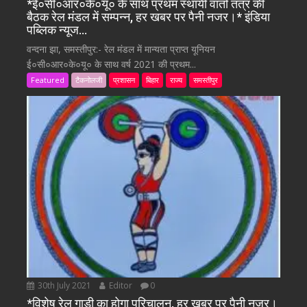
*ई०सी०आर०के०यू० के साथ प्रथम स्थायी वार्ता तंत्र की
बैठक रेल मंडल में सम्पन्न, हर खबर पर पैनी नजर।* इंडिया
पब्लिक न्यूज…
वन्दना झा, समस्तीपुर:- रेल मंडल में मान्यता प्राप्त यूनियन
ई०सी०आर०के०यू० के साथ वर्ष 2021 की प्रथम...
Featured
टैकनोलजी
प्रशासन
बिहार
राज्य
समस्तीपुर
30th July 2021
Editor
0
*विशेष रेल गाड़ी का होगा परिचालन, हर खबर पर पैनी नजर।