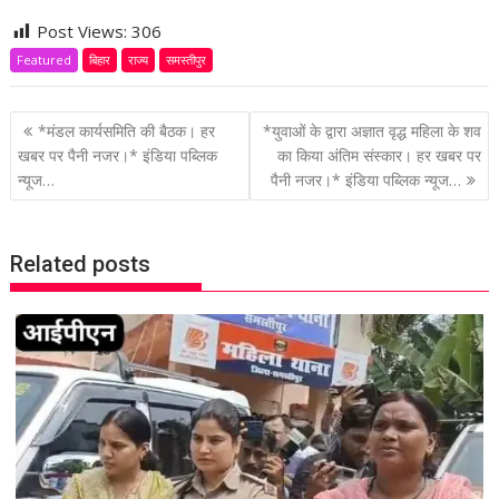
Post Views:
306
Featured
बिहार
राज्य
समस्तीपुर
P
*मंडल कार्यसमिति की बैठक। हर
*युवाओं के द्वारा अज्ञात वृद्ध महिला के शव
o
खबर पर पैनी नजर।* इंडिया पब्लिक
का किया अंतिम संस्कार। हर खबर पर
न्यूज…
पैनी नजर।* इंडिया पब्लिक न्यूज…
s
t
n
Related posts
a
v
i
g
a
t
i
o