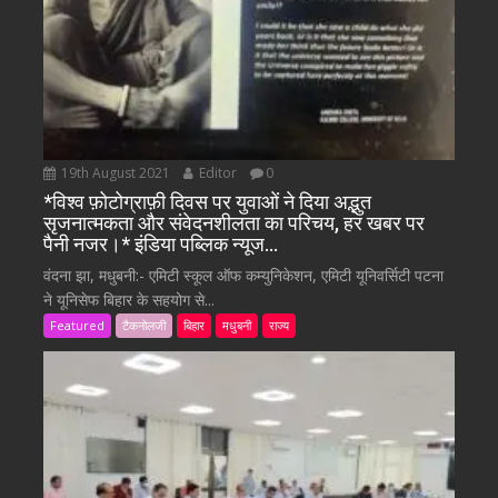
19th August 2021
Editor
0
*विश्व फ़ोटोग्राफ़ी दिवस पर युवाओं ने दिया अद्भुत
सृजनात्मकता और संवेदनशीलता का परिचय, हर खबर पर
पैनी नजर।* इंडिया पब्लिक न्यूज…
वंदना झा, मधुबनी:- एमिटी स्कूल ऑफ कम्युनिकेशन, एमिटी यूनिवर्सिटी पटना
ने यूनिसेफ बिहार के सहयोग से...
Featured
टैकनोलजी
बिहार
मधुबनी
राज्य