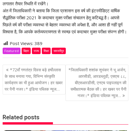
लगातार तैयार स्थिति में रखेंगे।
अंत में जिलाधिकारी ने बताया कि जिला प्रशासन इस वर्ष की इंटरमीडिएट वार्षिक
सैद्धांतिक परीक्षा 2021 के कदाचार मुक्त परीक्षा संचालन हेतु कटिबद्ध है। आपसे
पिछले वर्ष की परीक्षा व्यवस्था से बेहतर व्यवस्था की अपेक्षा है, और आशा ही नहीं पूर्ण
विश्वास है, कि आपके कर्तव्यपरायणता से स्वच्छ एवं कदाचार मुक्त परीक्षा संपन्न होगी।
Post Views:
389
Featured
बिहार
राज्य
शिक्षा
समस्तीपुर
P
*72वाँ गणतंत्र दिवस बड़े हर्षोल्लास
*जिलाधिकारी शशांक शुभंकर ने भू अर्जन,
o
के साथ मनाया गया, विभिन्न संस्कृति
आरसीडी, आरडब्लूडी, एसएच ८८,
कार्यक्रम का भी हुआ आयोजन। हर खबर
बीएसआरडीसी, एनएच पाइपलाइन की
s
पर पैनी नजर।* इंडिया पब्लिक न्यूज…
समीक्षात्मक बैठक की। हर खबर पर पैनी
t
नजर।* इंडिया पब्लिक न्यूज…
n
a
v
Related posts
i
g