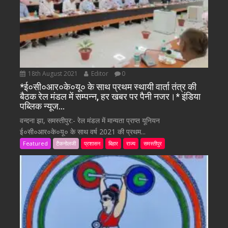
18th August 2021
Editor
0
*ई०सी०आर०के०यू० के साथ प्रथम स्थायी वार्ता तंत्र की
बैठक रेल मंडल में सम्पन्न, हर खबर पर पैनी नजर।* इंडिया
पब्लिक न्यूज…
वन्दना झा, समस्तीपुर:- रेल मंडल में मान्यता प्राप्त यूनियन
ई०सी०आर०के०यू० के साथ वर्ष 2021 की प्रथम...
Featured
टैकनोलजी
प्रशासन
बिहार
राज्य
समस्तीपुर