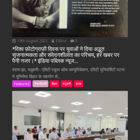
19th August 2021
Editor
0
*विश्व फ़ोटोग्राफ़ी दिवस पर युवाओं ने दिया अद्भुत
सृजनात्मकता और संवेदनशीलता का परिचय, हर खबर पर
पैनी नजर।* इंडिया पब्लिक न्यूज…
वंदना झा, मधुबनी:- एमिटी स्कूल ऑफ कम्युनिकेशन, एमिटी यूनिवर्सिटी पटना
ने यूनिसेफ बिहार के सहयोग से...
Featured
टैकनोलजी
बिहार
मधुबनी
राज्य