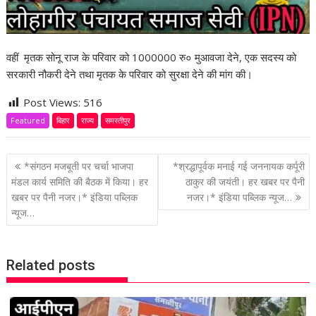
वहीं मृतक सोनू राज के परिवार को 1000000 रु० मुआवजा देने, एक सदस्य को
सरकारी नौकरी देने तथा मृतक के परिवार को सुरक्षा देने की मांग की।
Post Views:
516
Featured
बिहार
राज्य
समस्तीपुर
P
*संगठन मजबूती पर चर्चा भाजपा
*श्रद्धापूर्वक मनाई गई जननायक कर्पूरी
o
मंडल कार्य समिति की बैठक में किया। हर
ठाकुर की जयंती। हर खबर पर पैनी
खबर पर पैनी नजर।* इंडिया पब्लिक
नजर।* इंडिया पब्लिक न्यूज…
s
न्यूज…
t
n
a
Related posts
v
i
g