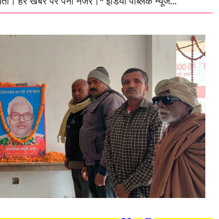
जयंती। हर खबर पर पैनी नजर।* इंडिया पब्लिक न्यूज…