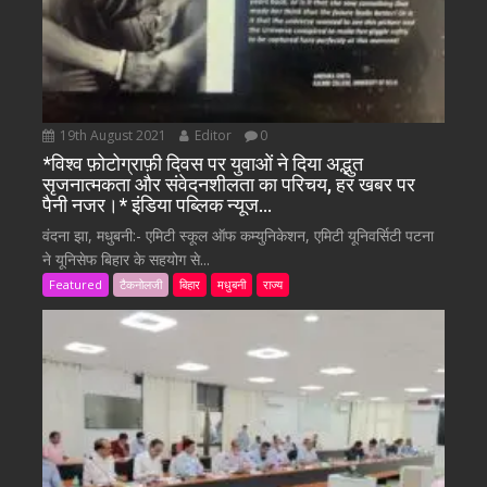
19th August 2021
Editor
0
*विश्व फ़ोटोग्राफ़ी दिवस पर युवाओं ने दिया अद्भुत
सृजनात्मकता और संवेदनशीलता का परिचय, हर खबर पर
पैनी नजर।* इंडिया पब्लिक न्यूज…
वंदना झा, मधुबनी:- एमिटी स्कूल ऑफ कम्युनिकेशन, एमिटी यूनिवर्सिटी पटना
ने यूनिसेफ बिहार के सहयोग से...
Featured
टैकनोलजी
बिहार
मधुबनी
राज्य