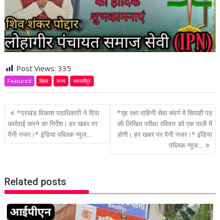
Post Views:
335
Featured
बिहार
राज्य
समस्तीपुर
P
*प्रखंड विकाश पदाधिकारी ने दिया
*गृह रक्षा वाहिनी सेवा संवर्ग में सिपाही पद
o
कार्रवाई करने का निर्देश। हर खबर पर
की लिखित परीक्षा रविवार को एक पाली में
पैनी नजर।* इंडिया पब्लिक न्यूज…
होगी। हर खबर पर पैनी नजर।* इंडिया
s
पब्लिक न्यूज…
t
n
a
Related posts
v
i
g