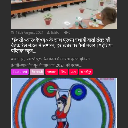
18th August 2021
Editor
0
*ई०सी०आर०के०यू० के साथ प्रथम स्थायी वार्ता तंत्र की
बैठक रेल मंडल में सम्पन्न, हर खबर पर पैनी नजर।* इंडिया
पब्लिक न्यूज…
वन्दना झा, समस्तीपुर:- रेल मंडल में मान्यता प्राप्त यूनियन
ई०सी०आर०के०यू० के साथ वर्ष 2021 की प्रथम...
Featured
टैकनोलजी
प्रशासन
बिहार
राज्य
समस्तीपुर