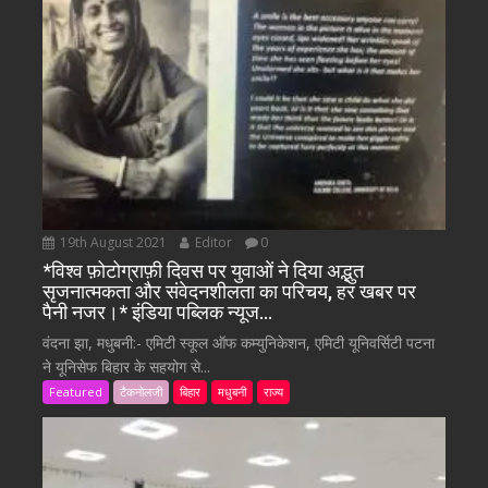
19th August 2021
Editor
0
*विश्व फ़ोटोग्राफ़ी दिवस पर युवाओं ने दिया अद्भुत
सृजनात्मकता और संवेदनशीलता का परिचय, हर खबर पर
पैनी नजर।* इंडिया पब्लिक न्यूज…
वंदना झा, मधुबनी:- एमिटी स्कूल ऑफ कम्युनिकेशन, एमिटी यूनिवर्सिटी पटना
ने यूनिसेफ बिहार के सहयोग से...
Featured
टैकनोलजी
बिहार
मधुबनी
राज्य