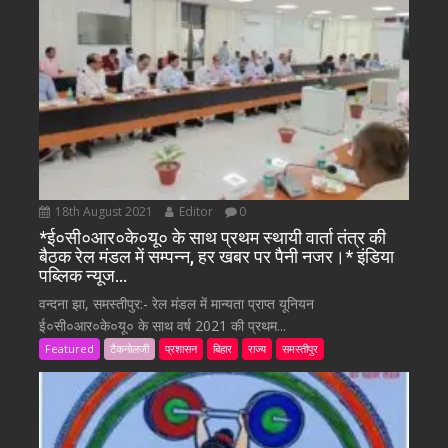
18th August 2021
Editor
0
*ई०सी०आर०के०यू० के साथ प्रथम स्थायी वार्ता तंत्र की
बैठक रेल मंडल में सम्पन्न, हर खबर पर पैनी नजर।* इंडिया
पब्लिक न्यूज…
वन्दना झा, समस्तीपुर:- रेल मंडल में मान्यता प्राप्त यूनियन
ई०सी०आर०के०यू० के साथ वर्ष 2021 की प्रथम...
Featured
टैकनोलजी
प्रशासन
बिहार
राज्य
समस्तीपुर