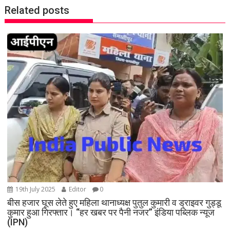
a
Related posts
v
i
g
a
t
i
o
n
19th July 2025
Editor
0
बीस हजार घूस लेते हुए महिला थानाध्यक्ष पुतुल कुमारी व ड्राइवर गुड्डू
कुमार हुआ गिरफ्तार। “हर खबर पर पैनी नजर” इंडिया पब्लिक न्यूज
(IPN)