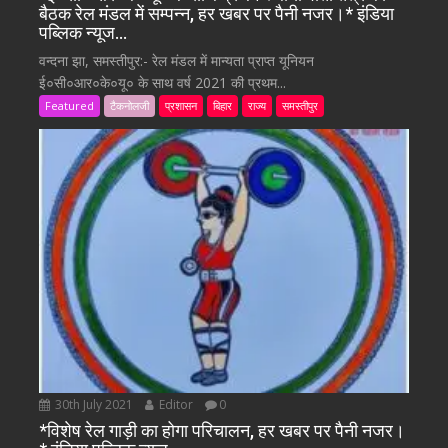
बैठक रेल मंडल में सम्पन्न, हर खबर पर पैनी नजर।* इंडिया
पब्लिक न्यूज…
वन्दना झा, समस्तीपुर:- रेल मंडल में मान्यता प्राप्त यूनियन
ई०सी०आर०के०यू० के साथ वर्ष 2021 की प्रथम...
Featured
टैकनोलजी
प्रशासन
बिहार
राज्य
समस्तीपुर
30th July 2021
Editor
0
*विशेष रेल गाड़ी का होगा परिचालन, हर खबर पर पैनी नजर।