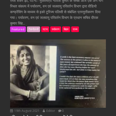
रमेश शंकर झा, पटना:- मुख्यमंत्री नीतीश कुमार के समक्ष आज एक अणे मार्ग
स्थित संकल्प में पर्यावरण, वन एवं जलवायु परिवर्तन विभाग द्वारा वीडियो
कन्फ्रेंसिंग के माध्यम से इको टूरिज्म पलिसी से संबंधित प्रस्तुतीकरण दिया
गया। पर्यावरण, वन एवं जलवायु परिवर्तन विभाग के प्रधान सचिव दीपक
कुमार सिंह...
Featured
टैकनोलजी
पटना
पर्यावरण
बिहार
राज्य
19th August 2021
Editor
0