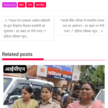
Featured
बिहार
राज्य
समस्तीपुर
P
*मंडल रेल प्रबंधक अशोक माहेश्वरी
*काली मंदिर परिसर में रामचरित मानस
o
के द्वारा विक्रेता विकास प्रदर्शनी का
पाठ का आयोजन। हर खबर पर पैनी
शुभारम्भ। हर खबर पर पैनी नजर।*
नजर।* इंडिया पब्लिक न्यूज…
s
इंडिया पब्लिक न्यूज…
t
n
a
Related posts
v
i
g
a
t
i
o
n