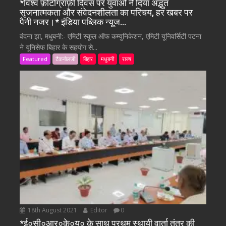
*विश्व फ़ोटोग्राफ़ी दिवस पर युवाओं ने दिया अद्भुत
सृजनात्मकता और संवेदनशीलता का परिचय, हर खबर पर
पैनी नजर।* इंडिया पब्लिक न्यूज…
वंदना झा, मधुबनी:- एमिटी स्कूल ऑफ कम्युनिकेशन, एमिटी यूनिवर्सिटी पटना
ने यूनिसेफ बिहार के सहयोग से...
Featured
टैकनोलजी
बिहार
मधुबनी
राज्य
18th August 2021
Editor
0
*ई०सी०आर०के०यू० के साथ प्रथम स्थायी वार्ता तंत्र की