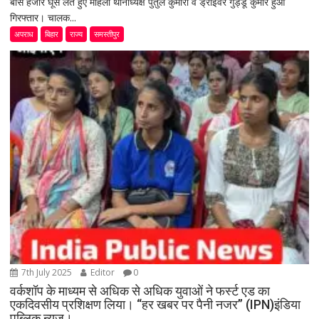
बीस हजार घूस लेते हुए महिला थानाध्यक्ष पुतुल कुमारी व ड्राइवर गुड्डू कुमार हुआ
गिरफ्तार। चालक...
अपराध
बिहार
राज्य
समस्तीपुर
7th July 2025
Editor
0
वर्कशॉप के माध्यम से अधिक से अधिक युवाओं ने फर्स्ट एड का
एकदिवसीय प्रशिक्षण लिया। “हर खबर पर पैनी नजर” (IPN)इंडिया
पब्लिक न्यूज।