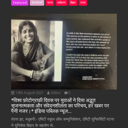
Featured
टैकनोलजी
पटना
पर्यावरण
बिहार
राज्य
19th August 2021
Editor
0
*विश्व फ़ोटोग्राफ़ी दिवस पर युवाओं ने दिया अद्भुत
सृजनात्मकता और संवेदनशीलता का परिचय, हर खबर पर
पैनी नजर।* इंडिया पब्लिक न्यूज…
वंदना झा, मधुबनी:- एमिटी स्कूल ऑफ कम्युनिकेशन, एमिटी यूनिवर्सिटी पटना
ने यूनिसेफ बिहार के सहयोग से...