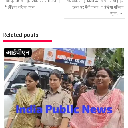
o
गया प्रशिक्षण। हर खबर पर पैनी नजर।
अधीक्षक से मुलाकात कर ज्ञापन सौपा। हर
* इंडिया पब्लिक न्यूज…
खबर पर पैनी नजर।* इंडिया पब्लिक
s
न्यूज..
t
n
a
Related posts
v
i
g
a
t
i
o
n