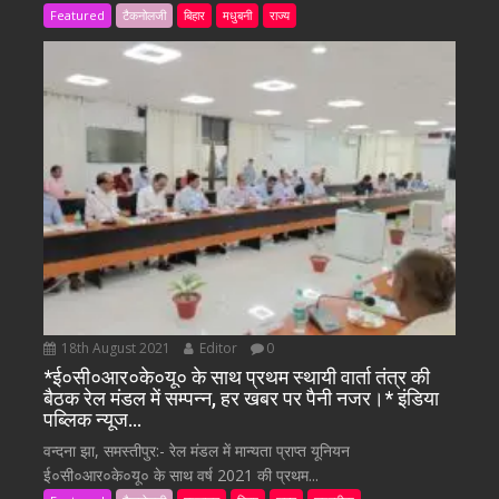
Featured
टैकनोलजी
बिहार
मधुबनी
राज्य
18th August 2021
Editor
0
*ई०सी०आर०के०यू० के साथ प्रथम स्थायी वार्ता तंत्र की
बैठक रेल मंडल में सम्पन्न, हर खबर पर पैनी नजर।* इंडिया
पब्लिक न्यूज…
वन्दना झा, समस्तीपुर:- रेल मंडल में मान्यता प्राप्त यूनियन
ई०सी०आर०के०यू० के साथ वर्ष 2021 की प्रथम...