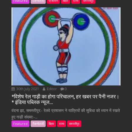
Featured
टैकनोलजी
प्रशासन
बिहार
राज्य
समस्तीपुर
30th July 2021
Editor
0
*विशेष रेल गाड़ी का होगा परिचालन, हर खबर पर पैनी नजर।
* इंडिया पब्लिक न्यूज…
वंदना झा, समस्तीपुर:- रेलवे प्रशासन ने यात्रियों की सुबिधा को ध्यान में रखते
हुए गाड़ी संख्या:-...
Featured
टैकनोलजी
बिहार
राज्य
समस्तीपुर