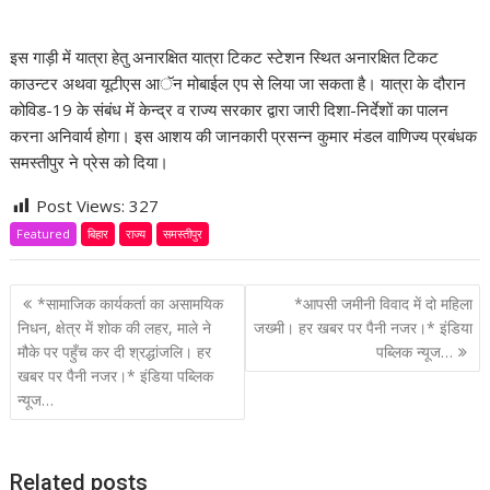
इस गाड़ी में यात्रा हेतु अनारक्षित यात्रा टिकट स्टेशन स्थित अनारक्षित टिकट
काउन्टर अथवा यूटीएस आॅन मोबाईल एप से लिया जा सकता है। यात्रा के दौरान
कोविड-19 के संबंध में केन्द्र व राज्य सरकार द्वारा जारी दिशा-निर्देशों का पालन
करना अनिवार्य होगा। इस आशय की जानकारी प्रसन्न कुमार मंडल वाणिज्य प्रबंधक
समस्तीपुर ने प्रेस को दिया।
Post Views:
327
Featured
बिहार
राज्य
समस्तीपुर
P
*सामाजिक कार्यकर्ता का असामयिक
*आपसी जमीनी विवाद में दो महिला
o
निधन, क्षेत्र में शोक की लहर, माले ने
जख्मी। हर खबर पर पैनी नजर।* इंडिया
मौके पर पहुँच कर दी श्रद्धांजलि। हर
पब्लिक न्यूज…
s
खबर पर पैनी नजर।* इंडिया पब्लिक
t
न्यूज…
n
a
v
Related posts