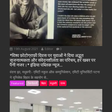
19th August 2021
Editor
0
*विश्व फ़ोटोग्राफ़ी दिवस पर युवाओं ने दिया अद्भुत
सृजनात्मकता और संवेदनशीलता का परिचय, हर खबर पर
पैनी नजर।* इंडिया पब्लिक न्यूज…
वंदना झा, मधुबनी:- एमिटी स्कूल ऑफ कम्युनिकेशन, एमिटी यूनिवर्सिटी पटना
ने यूनिसेफ बिहार के सहयोग से...
Featured
टैकनोलजी
बिहार
मधुबनी
राज्य