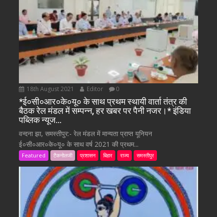
18th August 2021
Editor
0
*ई०सी०आर०के०यू० के साथ प्रथम स्थायी वार्ता तंत्र की
बैठक रेल मंडल में सम्पन्न, हर खबर पर पैनी नजर।* इंडिया
पब्लिक न्यूज…
वन्दना झा, समस्तीपुर:- रेल मंडल में मान्यता प्राप्त यूनियन
ई०सी०आर०के०यू० के साथ वर्ष 2021 की प्रथम...
Featured
टैकनोलजी
प्रशासन
बिहार
राज्य
समस्तीपुर