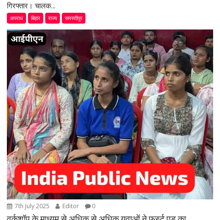
गिरफ्तार। चालक...
अपराध
बिहार
राज्य
समस्तीपुर
7th July 2025
Editor
0
वर्कशॉप के माध्यम से अधिक से अधिक युवाओं ने फर्स्ट एड का