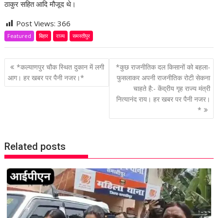
ठाकुर सहित आदि मौजूद थे।
Post Views:
366
Featured
बिहार
राज्य
समस्तीपुर
P
*कल्याणपुर चौक स्थित दुकान में लगी
*कुछ राजनीतिक दल किसानों को बहला-
o
आग। हर खबर पर पैनी नजर।*
फुसलाकर अपनी राजनीतिक रोटी सेकना
चाहते है:- केंद्रीय गृह राज्य मंत्री
s
नित्यानंद राय। हर खबर पर पैनी नजर।
t
*
n
a
v
Related posts
i
g
a
t
i