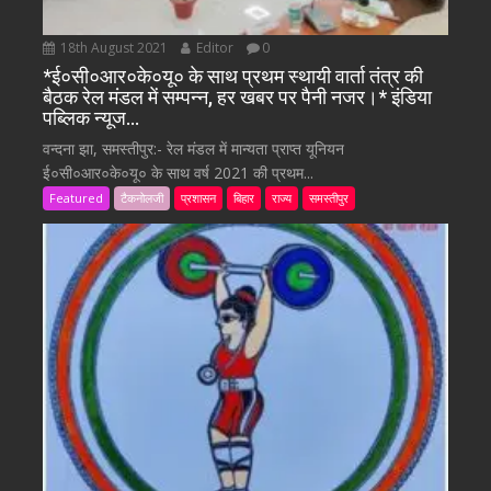
18th August 2021
Editor
0
*ई०सी०आर०के०यू० के साथ प्रथम स्थायी वार्ता तंत्र की
बैठक रेल मंडल में सम्पन्न, हर खबर पर पैनी नजर।* इंडिया
पब्लिक न्यूज…
वन्दना झा, समस्तीपुर:- रेल मंडल में मान्यता प्राप्त यूनियन
ई०सी०आर०के०यू० के साथ वर्ष 2021 की प्रथम...
Featured
टैकनोलजी
प्रशासन
बिहार
राज्य
समस्तीपुर