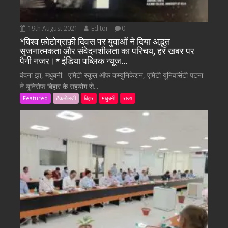
19th August 2021
Editor
0
*विश्व फ़ोटोग्राफ़ी दिवस पर युवाओं ने दिया अद्भुत
सृजनात्मकता और संवेदनशीलता का परिचय, हर खबर पर
पैनी नजर।* इंडिया पब्लिक न्यूज…
वंदना झा, मधुबनी:- एमिटी स्कूल ऑफ कम्युनिकेशन, एमिटी यूनिवर्सिटी पटना
ने यूनिसेफ बिहार के सहयोग से...
Featured
टैकनोलजी
बिहार
मधुबनी
राज्य