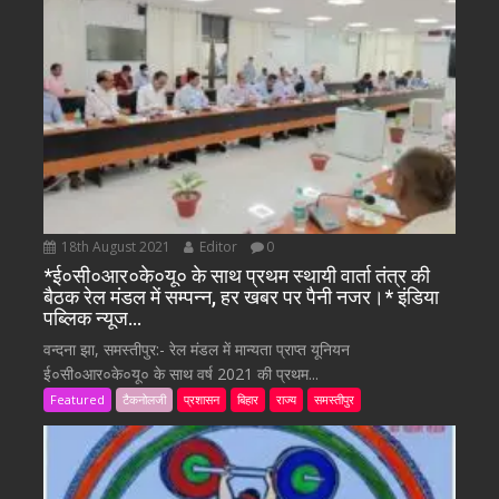
18th August 2021
Editor
0
*ई०सी०आर०के०यू० के साथ प्रथम स्थायी वार्ता तंत्र की
बैठक रेल मंडल में सम्पन्न, हर खबर पर पैनी नजर।* इंडिया
पब्लिक न्यूज…
वन्दना झा, समस्तीपुर:- रेल मंडल में मान्यता प्राप्त यूनियन
ई०सी०आर०के०यू० के साथ वर्ष 2021 की प्रथम...
Featured
टैकनोलजी
प्रशासन
बिहार
राज्य
समस्तीपुर