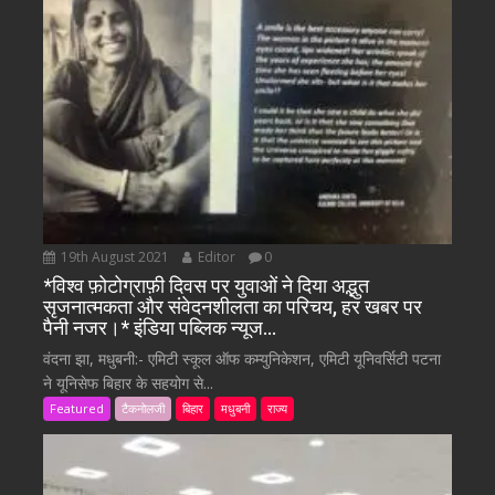
19th August 2021
Editor
0
*विश्व फ़ोटोग्राफ़ी दिवस पर युवाओं ने दिया अद्भुत
सृजनात्मकता और संवेदनशीलता का परिचय, हर खबर पर
पैनी नजर।* इंडिया पब्लिक न्यूज…
वंदना झा, मधुबनी:- एमिटी स्कूल ऑफ कम्युनिकेशन, एमिटी यूनिवर्सिटी पटना
ने यूनिसेफ बिहार के सहयोग से...
Featured
टैकनोलजी
बिहार
मधुबनी
राज्य