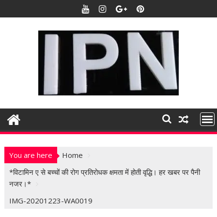
S
k
i
p
t
o
c
o
n
t
e
n
t
You are here
Home
*विटामिन ए से बच्चों की रोग प्रतिरोधक क्षमता में होती वृद्धि। हर खबर पर पैनी
नजर।*
IMG-20201223-WA0019