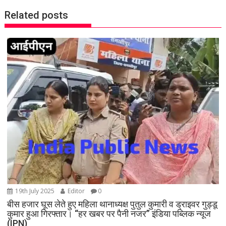
n
Related posts
a
v
i
g
a
t
i
o
n
19th July 2025
Editor
0
बीस हजार घूस लेते हुए महिला थानाध्यक्ष पुतुल कुमारी व ड्राइवर गुड्डू
कुमार हुआ गिरफ्तार। “हर खबर पर पैनी नजर” इंडिया पब्लिक न्यूज
(IPN)