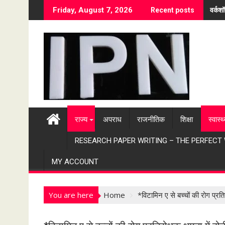
S
वर्कश
Friday, August 7, 2026
Recent posts
k
i
p
t
o
c
o
n
t
राज्य
अपराध
राजनीतिक
शिक्षा
स्वास्थ
e
n
RESEARCH PAPER WRITING – THE PERFECT
t
MY ACCOUNT
You are here
Home
*विटामिन ए से बच्चों की रोग प्रत