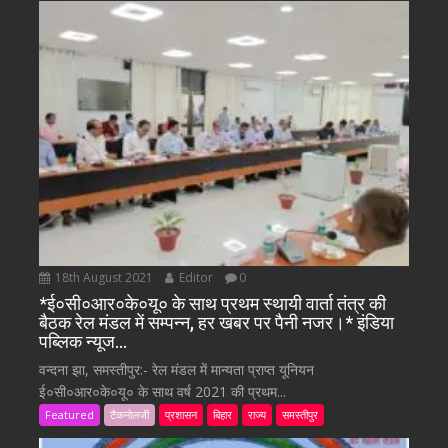
18th August 2021
Editor
0
*ई०सी०आर०के०यू० के साथ प्रथम स्थायी वार्ता तंत्र की
बैठक रेल मंडल में सम्पन्न, हर खबर पर पैनी नजर।* इंडिया
पब्लिक न्यूज…
वन्दना झा, समस्तीपुर:- रेल मंडल में मान्यता प्राप्त यूनियन
ई०सी०आर०के०यू० के साथ वर्ष 2021 की प्रथम...
Featured
टैकनोलजी
प्रशासन
बिहार
राज्य
समस्तीपुर