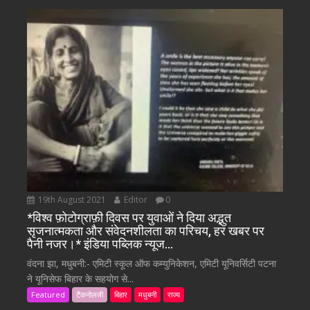
19th August 2021
Editor
0
*विश्व फ़ोटोग्राफ़ी दिवस पर युवाओं ने दिया अद्भुत
सृजनात्मकता और संवेदनशीलता का परिचय, हर खबर पर
पैनी नजर।* इंडिया पब्लिक न्यूज…
वंदना झा, मधुबनी:- एमिटी स्कूल ऑफ कम्युनिकेशन, एमिटी यूनिवर्सिटी पटना
ने यूनिसेफ बिहार के सहयोग से...
Featured
टैकनोलजी
बिहार
मधुबनी
राज्य