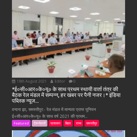
18th August 2021
Editor
0
*ई०सी०आर०के०यू० के साथ प्रथम स्थायी वार्ता तंत्र की
बैठक रेल मंडल में सम्पन्न, हर खबर पर पैनी नजर।* इंडिया
पब्लिक न्यूज…
वन्दना झा, समस्तीपुर:- रेल मंडल में मान्यता प्राप्त यूनियन
ई०सी०आर०के०यू० के साथ वर्ष 2021 की प्रथम...
Featured
टैकनोलजी
प्रशासन
बिहार
राज्य
समस्तीपुर