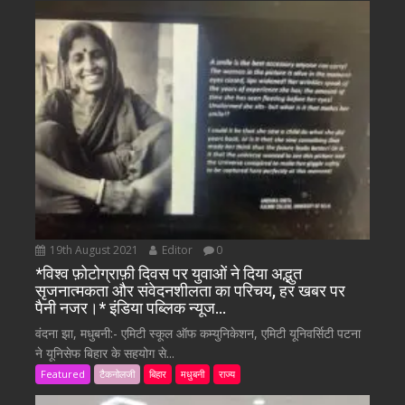
19th August 2021
Editor
0
*विश्व फ़ोटोग्राफ़ी दिवस पर युवाओं ने दिया अद्भुत
सृजनात्मकता और संवेदनशीलता का परिचय, हर खबर पर
पैनी नजर।* इंडिया पब्लिक न्यूज…
वंदना झा, मधुबनी:- एमिटी स्कूल ऑफ कम्युनिकेशन, एमिटी यूनिवर्सिटी पटना
ने यूनिसेफ बिहार के सहयोग से...
Featured
टैकनोलजी
बिहार
मधुबनी
राज्य