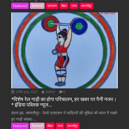
Featured
टैकनोलजी
प्रशासन
बिहार
राज्य
समस्तीपुर
30th July 2021
Editor
0
*विशेष रेल गाड़ी का होगा परिचालन, हर खबर पर पैनी नजर।
* इंडिया पब्लिक न्यूज…
वंदना झा, समस्तीपुर:- रेलवे प्रशासन ने यात्रियों की सुबिधा को ध्यान में रखते
हुए गाड़ी संख्या:-...
Featured
टैकनोलजी
बिहार
राज्य
समस्तीपुर