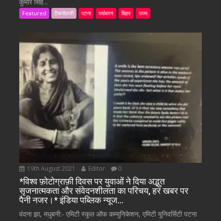
कुमार सिंह...
Featured
टैकनोलजी
पटना
पर्यावरण
बिहार
राज्य
19th August 2021
Editor
0
*विश्व फ़ोटोग्राफ़ी दिवस पर युवाओं ने दिया अद्भुत
सृजनात्मकता और संवेदनशीलता का परिचय, हर खबर पर
पैनी नजर।* इंडिया पब्लिक न्यूज…
वंदना झा, मधुबनी:- एमिटी स्कूल ऑफ कम्युनिकेशन, एमिटी यूनिवर्सिटी पटना