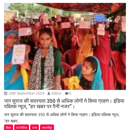
20th September 2024
Editor
0
जन सुराज की सदस्यता 350 से अधिक लोगों ने किया ग्रहण। इंडिया
पब्लिक न्यूज, “हर खबर पर पैनी नजर”।
जन सुराज की सदस्यता 350 से अधिक लोगों ने किया ग्रहण। इंडिया पब्लिक न्यूज,
“हर खबर...
बिहार
राजनीतिक
राज्य
समस्तीपुर