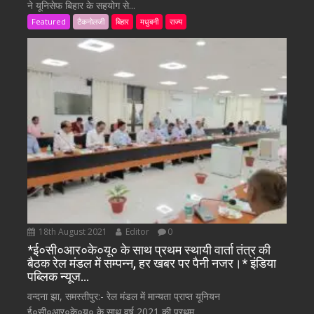
ने यूनिसेफ बिहार के सहयोग से...
Featured
टैकनोलजी
बिहार
मधुबनी
राज्य
18th August 2021
Editor
0
*ई०सी०आर०के०यू० के साथ प्रथम स्थायी वार्ता तंत्र की
बैठक रेल मंडल में सम्पन्न, हर खबर पर पैनी नजर।* इंडिया
पब्लिक न्यूज…
वन्दना झा, समस्तीपुर:- रेल मंडल में मान्यता प्राप्त यूनियन
ई०सी०आर०के०यू० के साथ वर्ष 2021 की प्रथम...