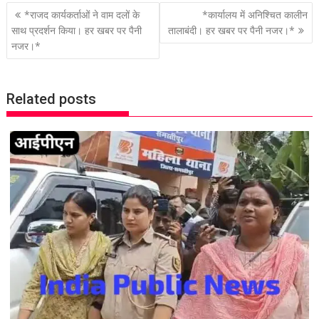
P
*राजद कार्यकर्ताओं ने वाम दलों के
*कार्यालय में अनिश्चित कालीन
o
साथ प्रदर्शन किया। हर खबर पर पैनी
तालाबंदी। हर खबर पर पैनी नजर।*
नजर।*
s
t
n
Related posts
a
v
i
g
a
t
i
o
n