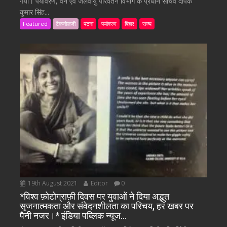
गया। पर्यावरण, वन एवं जलवायु परिवर्तन विभाग के प्रधान सचिव दीपक
कुमार सिंह...
Featured
टैकनोलजी
पटना
पर्यावरण
बिहार
राज्य
19th August 2021
Editor
0
*विश्व फ़ोटोग्राफ़ी दिवस पर युवाओं ने दिया अद्भुत
सृजनात्मकता और संवेदनशीलता का परिचय, हर खबर पर
पैनी नजर।* इंडिया पब्लिक न्यूज…