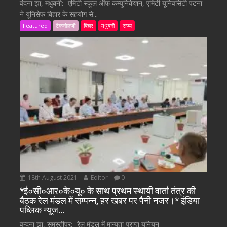
वंदना झा, मधुबनी:- एमिटी स्कूल ऑफ कम्युनिकेशन, एमिटी यूनिवर्सिटी पटना
ने यूनिसेफ बिहार के सहयोग से...
Featured
टैकनोलजी
बिहार
मधुबनी
राज्य
18th August 2021
Editor
0
*ई०सी०आर०के०यू० के साथ प्रथम स्थायी वार्ता तंत्र की
बैठक रेल मंडल में सम्पन्न, हर खबर पर पैनी नजर।* इंडिया
पब्लिक न्यूज…
वन्दना झा, समस्तीपुर:- रेल मंडल में मान्यता प्राप्त यूनियन