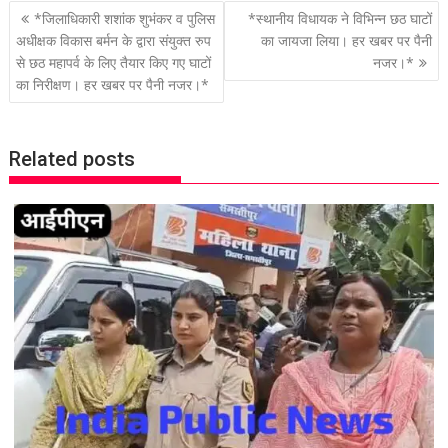
P
*जिलाधिकारी शशांक शुभंकर व पुलिस
*स्थानीय विधायक ने विभिन्न छठ घाटों
o
अधीक्षक विकास बर्मन के द्वारा संयुक्त रुप
का जायजा लिया। हर खबर पर पैनी
से छठ महापर्व के लिए तैयार किए गए घाटों
नजर।*
s
का निरीक्षण। हर खबर पर पैनी नजर।*
t
n
a
Related posts
v
i
g
a
t
i
o
n