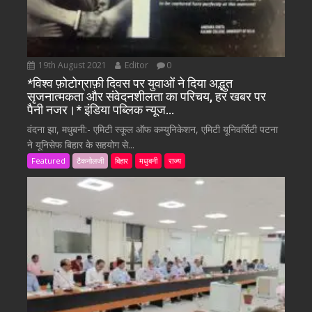
19th August 2021
Editor
0
*विश्व फ़ोटोग्राफ़ी दिवस पर युवाओं ने दिया अद्भुत
सृजनात्मकता और संवेदनशीलता का परिचय, हर खबर पर
पैनी नजर।* इंडिया पब्लिक न्यूज…
वंदना झा, मधुबनी:- एमिटी स्कूल ऑफ कम्युनिकेशन, एमिटी यूनिवर्सिटी पटना
ने यूनिसेफ बिहार के सहयोग से...
Featured
टैकनोलजी
बिहार
मधुबनी
राज्य