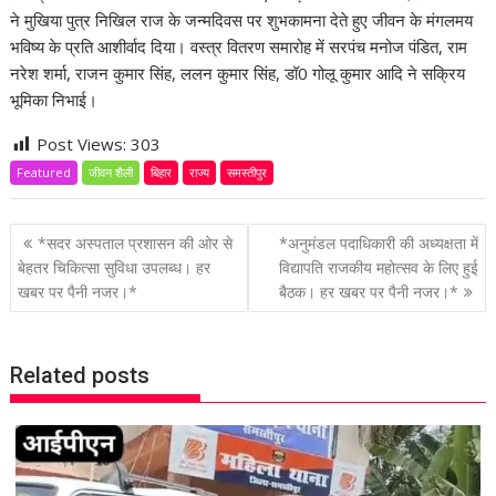
ने मुखिया पुत्र निखिल राज के जन्मदिवस पर शुभकामना देते हुए जीवन के मंगलमय
भविष्य के प्रति आशीर्वाद दिया। वस्त्र वितरण समारोह में सरपंच मनोज पंडित, राम
नरेश शर्मा, राजन कुमार सिंह, ललन कुमार सिंह, डॉ0 गोलू कुमार आदि ने सक्रिय
भूमिका निभाई।
Post Views:
303
Featured
जीवन शैली
बिहार
राज्य
समस्तीपुर
P
*सदर अस्पताल प्रशासन की ओर से
*अनुमंडल पदाधिकारी की अध्यक्षता में
o
बेहतर चिकित्सा सुविधा उपलब्ध। हर
विद्यापति राजकीय महोत्सव के लिए हुई
खबर पर पैनी नजर।*
बैठक। हर खबर पर पैनी नजर।*
s
t
n
Related posts
a
v
i
g