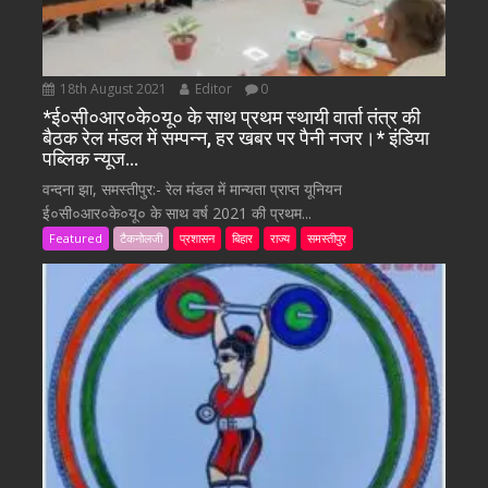
18th August 2021
Editor
0
*ई०सी०आर०के०यू० के साथ प्रथम स्थायी वार्ता तंत्र की
बैठक रेल मंडल में सम्पन्न, हर खबर पर पैनी नजर।* इंडिया
पब्लिक न्यूज…
वन्दना झा, समस्तीपुर:- रेल मंडल में मान्यता प्राप्त यूनियन
ई०सी०आर०के०यू० के साथ वर्ष 2021 की प्रथम...
Featured
टैकनोलजी
प्रशासन
बिहार
राज्य
समस्तीपुर