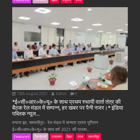
18th August 2021
Editor
0
*ई०सी०आर०के०यू० के साथ प्रथम स्थायी वार्ता तंत्र की
बैठक रेल मंडल में सम्पन्न, हर खबर पर पैनी नजर।* इंडिया
पब्लिक न्यूज…
वन्दना झा, समस्तीपुर:- रेल मंडल में मान्यता प्राप्त यूनियन
ई०सी०आर०के०यू० के साथ वर्ष 2021 की प्रथम...
Featured
टैकनोलजी
प्रशासन
बिहार
राज्य
समस्तीपुर