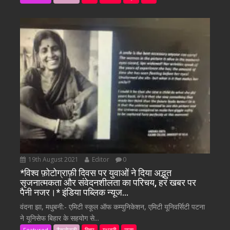
19th August 2021
Editor
0
*विश्व फ़ोटोग्राफ़ी दिवस पर युवाओं ने दिया अद्भुत
सृजनात्मकता और संवेदनशीलता का परिचय, हर खबर पर
पैनी नजर।* इंडिया पब्लिक न्यूज…
वंदना झा, मधुबनी:- एमिटी स्कूल ऑफ कम्युनिकेशन, एमिटी यूनिवर्सिटी पटना
ने यूनिसेफ बिहार के सहयोग से...
Featured
टैकनोलजी
बिहार
मधुबनी
राज्य