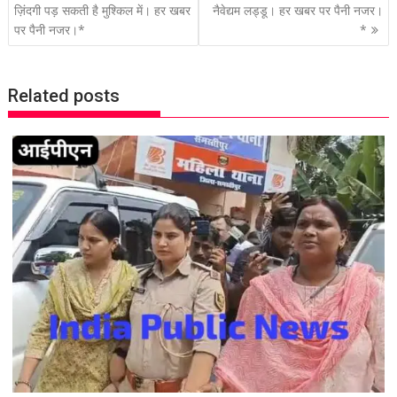
o
ज़िंदगी पड़ सकती है मुश्किल में। हर खबर
नैवेद्यम लड्डू। हर खबर पर पैनी नजर।
पर पैनी नजर।*
*
s
t
n
Related posts
a
v
i
g
a
t
i
o
n