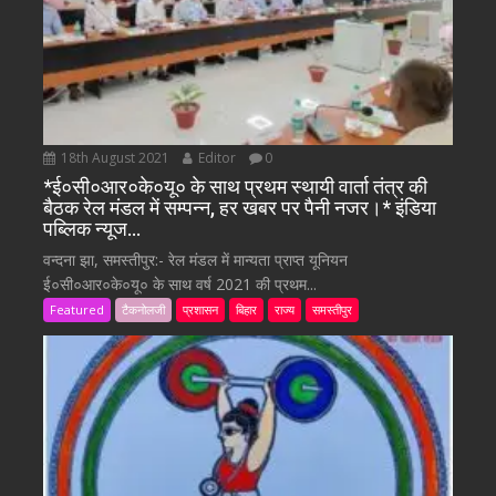
18th August 2021
Editor
0
*ई०सी०आर०के०यू० के साथ प्रथम स्थायी वार्ता तंत्र की
बैठक रेल मंडल में सम्पन्न, हर खबर पर पैनी नजर।* इंडिया
पब्लिक न्यूज…
वन्दना झा, समस्तीपुर:- रेल मंडल में मान्यता प्राप्त यूनियन
ई०सी०आर०के०यू० के साथ वर्ष 2021 की प्रथम...
Featured
टैकनोलजी
प्रशासन
बिहार
राज्य
समस्तीपुर