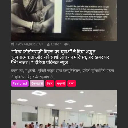
19th August 2021
Editor
0
*विश्व फ़ोटोग्राफ़ी दिवस पर युवाओं ने दिया अद्भुत
सृजनात्मकता और संवेदनशीलता का परिचय, हर खबर पर
पैनी नजर।* इंडिया पब्लिक न्यूज…
वंदना झा, मधुबनी:- एमिटी स्कूल ऑफ कम्युनिकेशन, एमिटी यूनिवर्सिटी पटना
ने यूनिसेफ बिहार के सहयोग से...
Featured
टैकनोलजी
बिहार
मधुबनी
राज्य