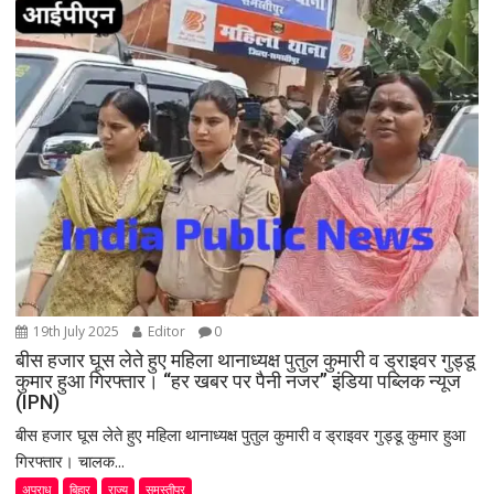
t
i
o
n
19th July 2025
Editor
0
बीस हजार घूस लेते हुए महिला थानाध्यक्ष पुतुल कुमारी व ड्राइवर गुड्डू
कुमार हुआ गिरफ्तार। “हर खबर पर पैनी नजर” इंडिया पब्लिक न्यूज
(IPN)
बीस हजार घूस लेते हुए महिला थानाध्यक्ष पुतुल कुमारी व ड्राइवर गुड्डू कुमार हुआ
गिरफ्तार। चालक...
अपराध
बिहार
राज्य
समस्तीपुर